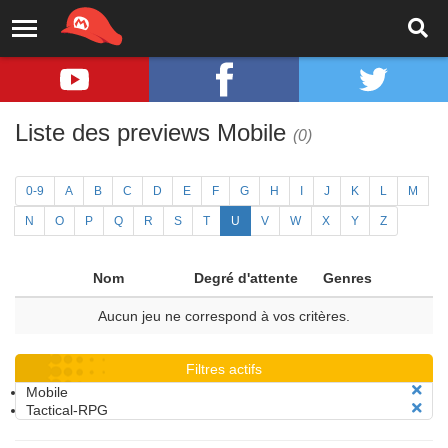
Liste des previews Mobile
(0)
0-9
A
B
C
D
E
F
G
H
I
J
K
L
M
N
O
P
Q
R
S
T
U
V
W
X
Y
Z
Nom
Degré d'attente
Genres
Aucun jeu ne correspond à vos critères.
Filtres actifs
Mobile
Tactical-RPG