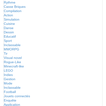
Rythme
Casse Briques
Compilation
Action
Simulation
Cuisine
Danse
Dessin
Educatif
Sport
Inclassable
MMORPG
Tir
Visual novel
Rogue-Like
Minecraft-like
LEGO
Indies
Gestion
Mode
Inclassable
Football
Jouets connectés
Enquête
Application