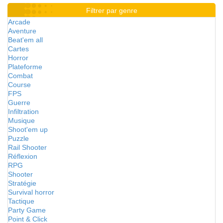
Filtrer par genre
Arcade
Aventure
Beat'em all
Cartes
Horror
Plateforme
Combat
Course
FPS
Guerre
Infiltration
Musique
Shoot'em up
Puzzle
Rail Shooter
Réflexion
RPG
Shooter
Stratégie
Survival horror
Tactique
Party Game
Point & Click