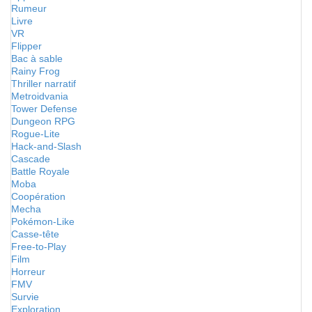
Rumeur
Livre
VR
Flipper
Bac à sable
Rainy Frog
Thriller narratif
Metroidvania
Tower Defense
Dungeon RPG
Rogue-Lite
Hack-and-Slash
Cascade
Battle Royale
Moba
Coopération
Mecha
Pokémon-Like
Casse-tête
Free-to-Play
Film
Horreur
FMV
Survie
Exploration