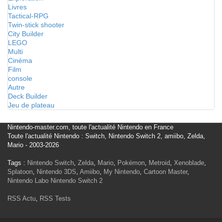
Livres
Tactical-RPG
Twin-stick shooter
City Builder
LEGO
Multi
Cinéma
Film
console
Autre
Deck Builder
Jeu de plateau
Nintendo-master.com, toute l'actualité Nintendo en France
Toute l'actualité Nintendo : Switch, Nintendo Switch 2, amiibo, Zelda,
Mario - 2003-2026
Tags :
Nintendo Switch
,
Zelda
,
Mario
,
Pokémon
,
Metroid
,
Xenoblade
,
Splatoon
,
Nintendo 3DS
,
Amiibo
,
My Nintendo
,
Cartoon Master
,
Nintendo Labo
Nintendo Switch 2
RSS Actu
,
RSS Tests