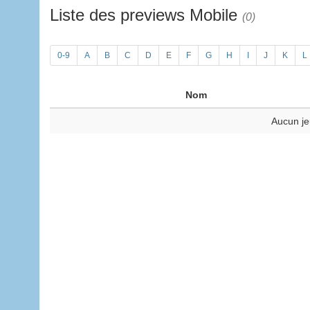
Liste des previews Mobile
(0)
0-9
A
B
C
D
E
F
G
H
I
J
K
L
Nom
Aucun je