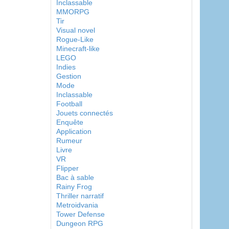
Inclassable
MMORPG
Tir
Visual novel
Rogue-Like
Minecraft-like
LEGO
Indies
Gestion
Mode
Inclassable
Football
Jouets connectés
Enquête
Application
Rumeur
Livre
VR
Flipper
Bac à sable
Rainy Frog
Thriller narratif
Metroidvania
Tower Defense
Dungeon RPG