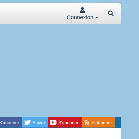
Connexion
S'abonner
Suivre
S'abonner
S'abonner