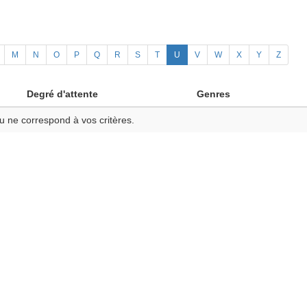
M
N
O
P
Q
R
S
T
U
V
W
X
Y
Z
Degré d'attente
Genres
u ne correspond à vos critères.