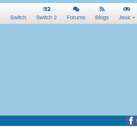
s
Switch
Switch 2
Forums
Blogs
Jeux