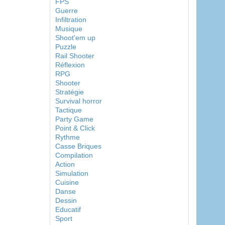
FPS
Guerre
Infiltration
Musique
Shoot'em up
Puzzle
Rail Shooter
Réflexion
RPG
Shooter
Stratégie
Survival horror
Tactique
Party Game
Point & Click
Rythme
Casse Briques
Compilation
Action
Simulation
Cuisine
Danse
Dessin
Educatif
Sport