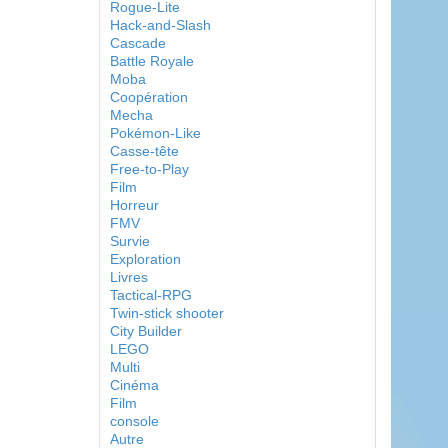
Rogue-Lite
Hack-and-Slash
Cascade
Battle Royale
Moba
Coopération
Mecha
Pokémon-Like
Casse-tête
Free-to-Play
Film
Horreur
FMV
Survie
Exploration
Livres
Tactical-RPG
Twin-stick shooter
City Builder
LEGO
Multi
Cinéma
Film
console
Autre