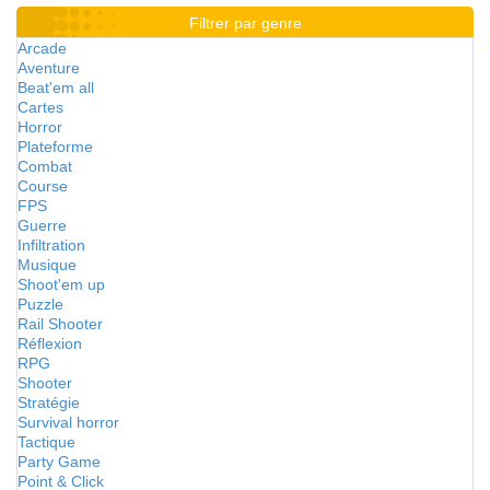
Filtrer par genre
Arcade
Aventure
Beat'em all
Cartes
Horror
Plateforme
Combat
Course
FPS
Guerre
Infiltration
Musique
Shoot'em up
Puzzle
Rail Shooter
Réflexion
RPG
Shooter
Stratégie
Survival horror
Tactique
Party Game
Point & Click