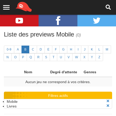
Liste des previews Mobile
(0)
0-9
A
B
C
D
E
F
G
H
I
J
K
L
M
N
O
P
Q
R
S
T
U
V
W
X
Y
Z
Nom
Degré d'attente
Genres
Aucun jeu ne correspond à vos critères.
Filtres actifs
Mobile
Livres