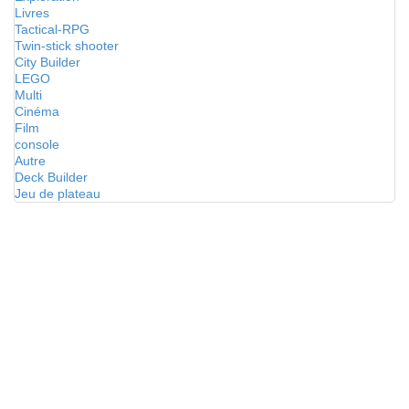
Livres
Tactical-RPG
Twin-stick shooter
City Builder
LEGO
Multi
Cinéma
Film
console
Autre
Deck Builder
Jeu de plateau