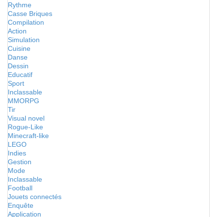
Rythme
Casse Briques
Compilation
Action
Simulation
Cuisine
Danse
Dessin
Educatif
Sport
Inclassable
MMORPG
Tir
Visual novel
Rogue-Like
Minecraft-like
LEGO
Indies
Gestion
Mode
Inclassable
Football
Jouets connectés
Enquête
Application