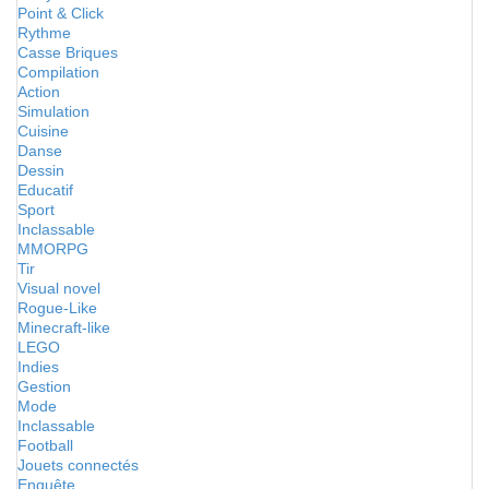
Point & Click
Rythme
Casse Briques
Compilation
Action
Simulation
Cuisine
Danse
Dessin
Educatif
Sport
Inclassable
MMORPG
Tir
Visual novel
Rogue-Like
Minecraft-like
LEGO
Indies
Gestion
Mode
Inclassable
Football
Jouets connectés
Enquête