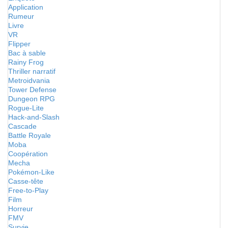
Application
Rumeur
Livre
VR
Flipper
Bac à sable
Rainy Frog
Thriller narratif
Metroidvania
Tower Defense
Dungeon RPG
Rogue-Lite
Hack-and-Slash
Cascade
Battle Royale
Moba
Coopération
Mecha
Pokémon-Like
Casse-tête
Free-to-Play
Film
Horreur
FMV
Survie