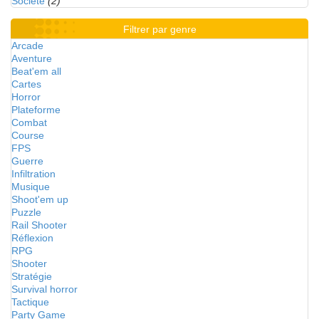
Société
(2)
Filtrer par genre
Arcade
Aventure
Beat'em all
Cartes
Horror
Plateforme
Combat
Course
FPS
Guerre
Infiltration
Musique
Shoot'em up
Puzzle
Rail Shooter
Réflexion
RPG
Shooter
Stratégie
Survival horror
Tactique
Party Game