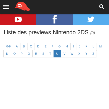
Liste des previews Nintendo 2DS
(0)
0-9
A
B
C
D
E
F
G
H
I
J
K
L
M
N
O
P
Q
R
S
T
U
V
W
X
Y
Z