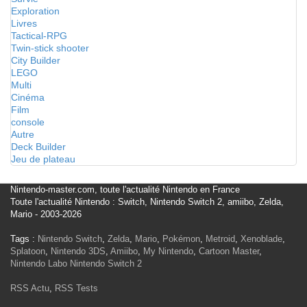
Exploration
Livres
Tactical-RPG
Twin-stick shooter
City Builder
LEGO
Multi
Cinéma
Film
console
Autre
Deck Builder
Jeu de plateau
Nintendo-master.com, toute l'actualité Nintendo en France
Toute l'actualité Nintendo : Switch, Nintendo Switch 2, amiibo, Zelda,
Mario - 2003-2026
Tags :
Nintendo Switch
,
Zelda
,
Mario
,
Pokémon
,
Metroid
,
Xenoblade
,
Splatoon
,
Nintendo 3DS
,
Amiibo
,
My Nintendo
,
Cartoon Master
,
Nintendo Labo
Nintendo Switch 2
RSS Actu
,
RSS Tests