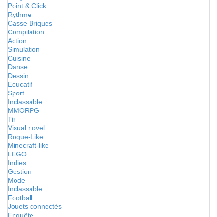
Point & Click
Rythme
Casse Briques
Compilation
Action
Simulation
Cuisine
Danse
Dessin
Educatif
Sport
Inclassable
MMORPG
Tir
Visual novel
Rogue-Like
Minecraft-like
LEGO
Indies
Gestion
Mode
Inclassable
Football
Jouets connectés
Enquête