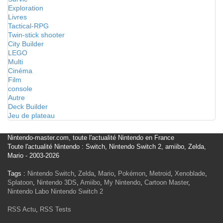
Exploration
Livres
Tactical-RPG
Twin-stick shooter
City Builder
LEGO
Multi
Cinéma
Film
console
Autre
Deck Builder
Jeu de plateau
Nintendo-master.com, toute l'actualité Nintendo en France
Toute l'actualité Nintendo : Switch, Nintendo Switch 2, amiibo, Zelda,
Mario - 2003-2026
Tags :
Nintendo Switch
,
Zelda
,
Mario
,
Pokémon
,
Metroid
,
Xenoblade
,
Splatoon
,
Nintendo 3DS
,
Amiibo
,
My Nintendo
,
Cartoon Master
,
Nintendo Labo
Nintendo Switch 2
RSS Actu
,
RSS Tests