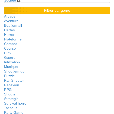
Société
(2)
Filtrer par genre
Arcade
Aventure
Beat'em all
Cartes
Horror
Plateforme
Combat
Course
FPS
Guerre
Infiltration
Musique
Shoot'em up
Puzzle
Rail Shooter
Réflexion
RPG
Shooter
Stratégie
Survival horror
Tactique
Party Game