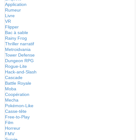
Application
Rumeur
Livre
VR
Flipper
Bac à sable
Rainy Frog
Thriller narratif
Metroidvania
Tower Defense
Dungeon RPG
Rogue-Lite
Hack-and-Slash
Cascade
Battle Royale
Moba
Coopération
Mecha
Pokémon-Like
Casse-tête
Free-to-Play
Film
Horreur
FMV
Survie