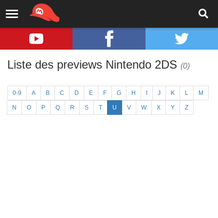
Liste des previews Nintendo 2DS
(0)
0-9
A
B
C
D
E
F
G
H
I
J
K
L
M
N
O
P
Q
R
S
T
U
V
W
X
Y
Z