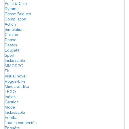
Point & Click
Rythme
Casse Briques
Compilation
Action
Simulation
Cuisine
Danse
Dessin
Educatif
Sport
Inclassable
MMORPG
Tir
Visual novel
Rogue-Like
Minecraft-like
LEGO
Indies
Gestion
Mode
Inclassable
Football
Jouets connectés
Enquête