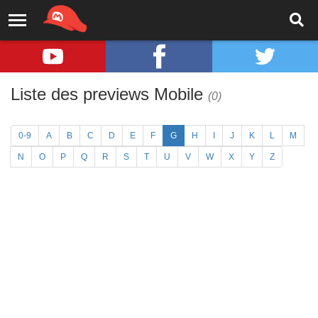
Liste des previews Mobile
(0)
0-9
A
B
C
D
E
F
G
H
I
J
K
L
M
N
O
P
Q
R
S
T
U
V
W
X
Y
Z