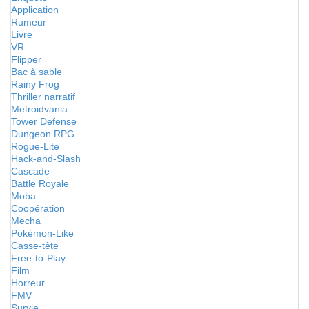
Application
Rumeur
Livre
VR
Flipper
Bac à sable
Rainy Frog
Thriller narratif
Metroidvania
Tower Defense
Dungeon RPG
Rogue-Lite
Hack-and-Slash
Cascade
Battle Royale
Moba
Coopération
Mecha
Pokémon-Like
Casse-tête
Free-to-Play
Film
Horreur
FMV
Survie