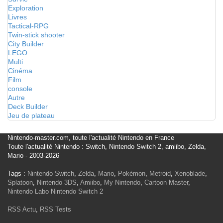
Exploration
Livres
Tactical-RPG
Twin-stick shooter
City Builder
LEGO
Multi
Cinéma
Film
console
Autre
Deck Builder
Jeu de plateau
Nintendo-master.com, toute l'actualité Nintendo en France
Toute l'actualité Nintendo : Switch, Nintendo Switch 2, amiibo, Zelda,
Mario - 2003-2026
Tags :
Nintendo Switch
,
Zelda
,
Mario
,
Pokémon
,
Metroid
,
Xenoblade
,
Splatoon
,
Nintendo 3DS
,
Amiibo
,
My Nintendo
,
Cartoon Master
,
Nintendo Labo
Nintendo Switch 2
RSS Actu
,
RSS Tests