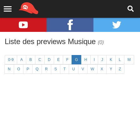
Liste des previews Musique
(0)
0-9
A
B
C
D
E
F
G
H
I
J
K
L
M
N
O
P
Q
R
S
T
U
V
W
X
Y
Z