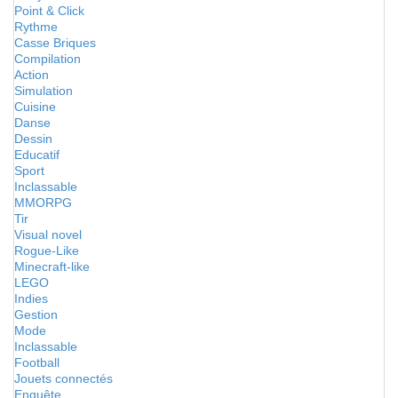
Point & Click
Rythme
Casse Briques
Compilation
Action
Simulation
Cuisine
Danse
Dessin
Educatif
Sport
Inclassable
MMORPG
Tir
Visual novel
Rogue-Like
Minecraft-like
LEGO
Indies
Gestion
Mode
Inclassable
Football
Jouets connectés
Enquête