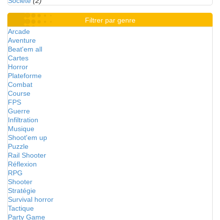
Société
(2)
Filtrer par genre
Arcade
Aventure
Beat'em all
Cartes
Horror
Plateforme
Combat
Course
FPS
Guerre
Infiltration
Musique
Shoot'em up
Puzzle
Rail Shooter
Réflexion
RPG
Shooter
Stratégie
Survival horror
Tactique
Party Game