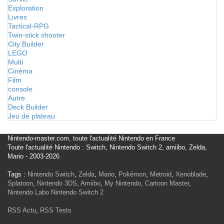
Exploration
Livres
Tactical-RPG
Twin-stick shooter
City Builder
LEGO
Multi
Cinéma
Film
console
Autre
Deck Builder
Jeu de plateau
Nintendo-master.com, toute l'actualité Nintendo en France
Toute l'actualité Nintendo : Switch, Nintendo Switch 2, amiibo, Zelda,
Mario - 2003-2026
Tags :
Nintendo Switch
,
Zelda
,
Mario
,
Pokémon
,
Metroid
,
Xenoblade
,
Splatoon
,
Nintendo 3DS
,
Amiibo
,
My Nintendo
,
Cartoon Master
,
Nintendo Labo
Nintendo Switch 2
RSS Actu
,
RSS Tests