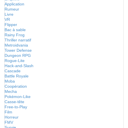
Application
Rumeur
Livre
VR
Flipper
Bac à sable
Rainy Frog
Thriller narratif
Metroidvania
Tower Defense
Dungeon RPG
Rogue-Lite
Hack-and-Slash
Cascade
Battle Royale
Moba
Coopération
Mecha
Pokémon-Like
Casse-tête
Free-to-Play
Film
Horreur
FMV
Survie