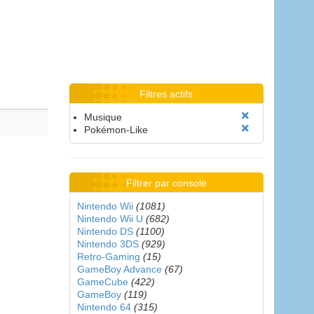
Filtres actifs
Musique
Pokémon-Like
Filtrer par console
Nintendo Wii
(1081)
Nintendo Wii U
(682)
Nintendo DS
(1100)
Nintendo 3DS
(929)
Retro-Gaming
(15)
GameBoy Advance
(67)
GameCube
(422)
GameBoy
(119)
Nintendo 64
(315)