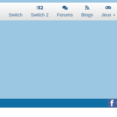
s
Switch
Switch 2
Forums
Blogs
Jeux