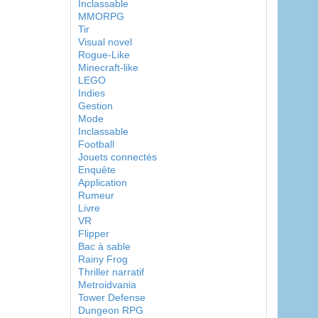
Inclassable
MMORPG
Tir
Visual novel
Rogue-Like
Minecraft-like
LEGO
Indies
Gestion
Mode
Inclassable
Football
Jouets connectés
Enquête
Application
Rumeur
Livre
VR
Flipper
Bac à sable
Rainy Frog
Thriller narratif
Metroidvania
Tower Defense
Dungeon RPG