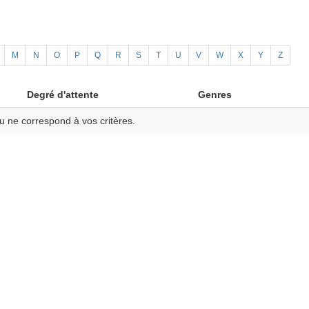
M
N
O
P
Q
R
S
T
U
V
W
X
Y
Z
Degré d'attente
Genres
u ne correspond à vos critères.