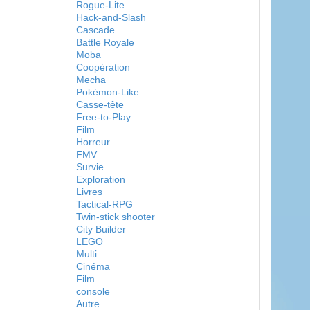
Rogue-Lite
Hack-and-Slash
Cascade
Battle Royale
Moba
Coopération
Mecha
Pokémon-Like
Casse-tête
Free-to-Play
Film
Horreur
FMV
Survie
Exploration
Livres
Tactical-RPG
Twin-stick shooter
City Builder
LEGO
Multi
Cinéma
Film
console
Autre