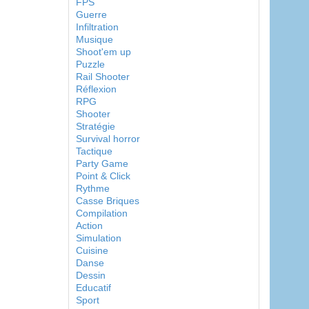
FPS
Guerre
Infiltration
Musique
Shoot'em up
Puzzle
Rail Shooter
Réflexion
RPG
Shooter
Stratégie
Survival horror
Tactique
Party Game
Point & Click
Rythme
Casse Briques
Compilation
Action
Simulation
Cuisine
Danse
Dessin
Educatif
Sport