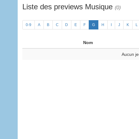
Liste des previews Musique
(0)
0-9
A
B
C
D
E
F
G
H
I
J
K
L
Nom
Aucun je