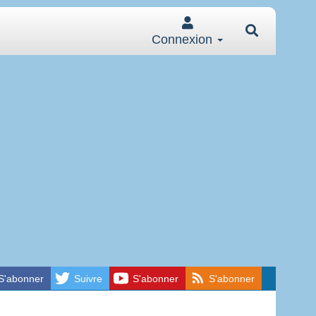
Connexion
S'abonner
Suivre
S'abonner
S'abonner