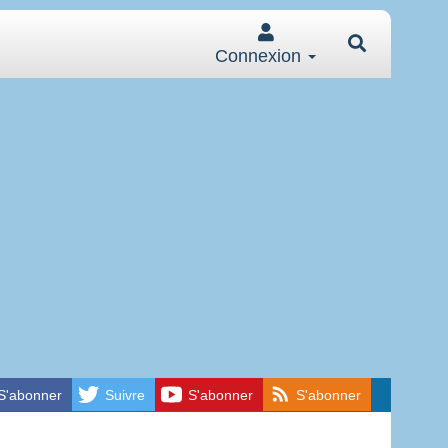
Connexion
S'abonner
Suivre
S'abonner
S'abonner