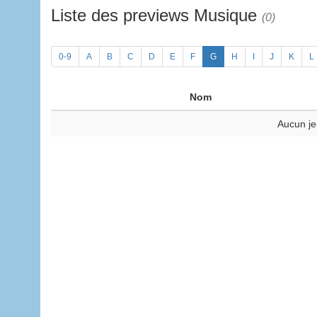
Liste des previews Musique
(0)
0-9
A
B
C
D
E
F
G
H
I
J
K
L
Nom
Aucun je