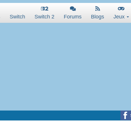
s
Switch
Switch 2
Forums
Blogs
Jeux