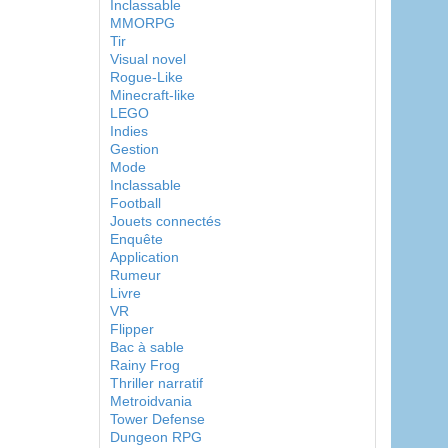
Inclassable
MMORPG
Tir
Visual novel
Rogue-Like
Minecraft-like
LEGO
Indies
Gestion
Mode
Inclassable
Football
Jouets connectés
Enquête
Application
Rumeur
Livre
VR
Flipper
Bac à sable
Rainy Frog
Thriller narratif
Metroidvania
Tower Defense
Dungeon RPG