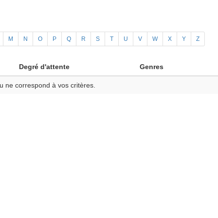
M
N
O
P
Q
R
S
T
U
V
W
X
Y
Z
Degré d'attente
Genres
u ne correspond à vos critères.