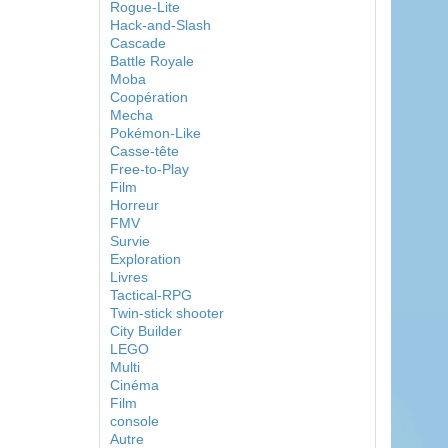
Rogue-Lite
Hack-and-Slash
Cascade
Battle Royale
Moba
Coopération
Mecha
Pokémon-Like
Casse-tête
Free-to-Play
Film
Horreur
FMV
Survie
Exploration
Livres
Tactical-RPG
Twin-stick shooter
City Builder
LEGO
Multi
Cinéma
Film
console
Autre