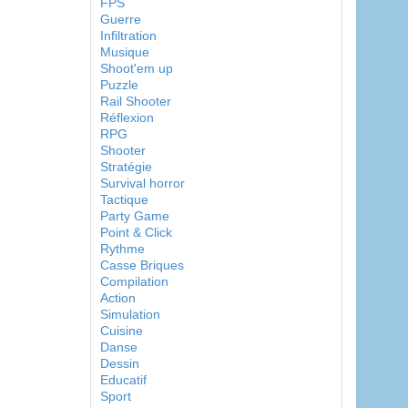
FPS
Guerre
Infiltration
Musique
Shoot'em up
Puzzle
Rail Shooter
Réflexion
RPG
Shooter
Stratégie
Survival horror
Tactique
Party Game
Point & Click
Rythme
Casse Briques
Compilation
Action
Simulation
Cuisine
Danse
Dessin
Educatif
Sport