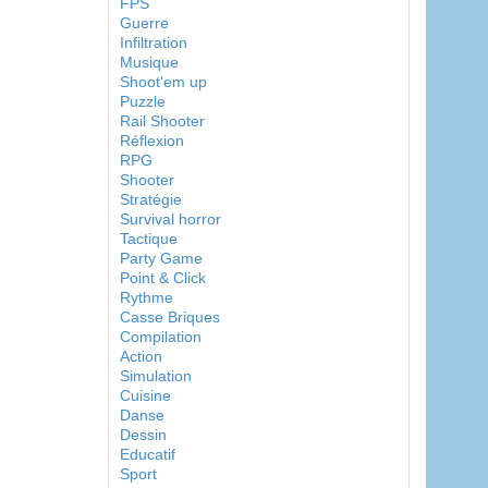
FPS
Guerre
Infiltration
Musique
Shoot'em up
Puzzle
Rail Shooter
Réflexion
RPG
Shooter
Stratégie
Survival horror
Tactique
Party Game
Point & Click
Rythme
Casse Briques
Compilation
Action
Simulation
Cuisine
Danse
Dessin
Educatif
Sport