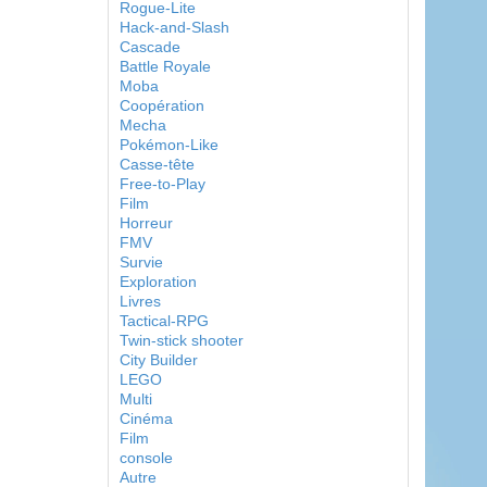
Rogue-Lite
Hack-and-Slash
Cascade
Battle Royale
Moba
Coopération
Mecha
Pokémon-Like
Casse-tête
Free-to-Play
Film
Horreur
FMV
Survie
Exploration
Livres
Tactical-RPG
Twin-stick shooter
City Builder
LEGO
Multi
Cinéma
Film
console
Autre