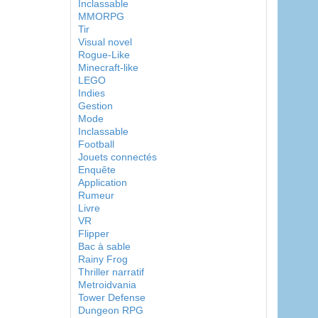
Inclassable
MMORPG
Tir
Visual novel
Rogue-Like
Minecraft-like
LEGO
Indies
Gestion
Mode
Inclassable
Football
Jouets connectés
Enquête
Application
Rumeur
Livre
VR
Flipper
Bac à sable
Rainy Frog
Thriller narratif
Metroidvania
Tower Defense
Dungeon RPG