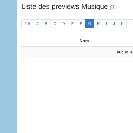
Liste des previews Musique
(0)
0-9
A
B
C
D
E
F
G
H
I
J
K
L
Nom
Aucun je