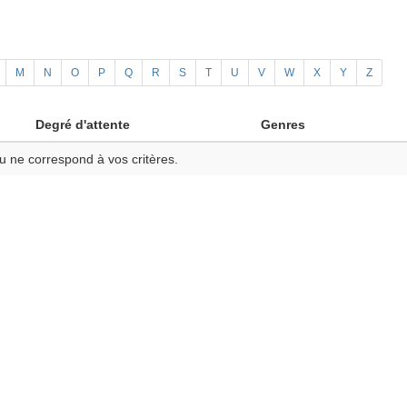
M
N
O
P
Q
R
S
T
U
V
W
X
Y
Z
Degré d'attente
Genres
u ne correspond à vos critères.