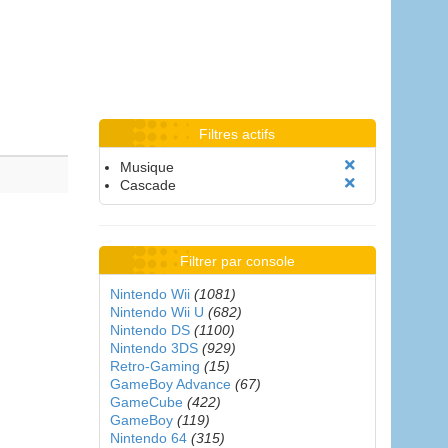
Filtres actifs
Musique
Cascade
Filtrer par console
Nintendo Wii
(1081)
Nintendo Wii U
(682)
Nintendo DS
(1100)
Nintendo 3DS
(929)
Retro-Gaming
(15)
GameBoy Advance
(67)
GameCube
(422)
GameBoy
(119)
Nintendo 64
(315)