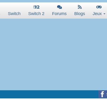
s
Switch
Switch 2
Forums
Blogs
Jeux