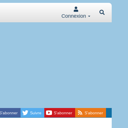
Connexion
S'abonner
Suivre
S'abonner
S'abonner