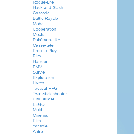
Rogue-Lite
Hack-and-Slash
Cascade
Battle Royale
Moba
Coopération
Mecha
Pokémon-Like
Casse-tête
Free-to-Play
Film
Horreur
FMV
Survie
Exploration
Livres
Tactical-RPG
Twin-stick shooter
City Builder
LEGO
Multi
Cinéma
Film
console
Autre