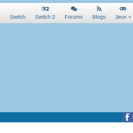
s
Switch
Switch 2
Forums
Blogs
Jeux