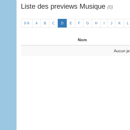
Liste des previews Musique
(0)
0-9
A
B
C
D
E
F
G
H
I
J
K
L
Nom
Aucun je