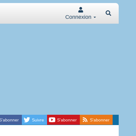
Connexion
S'abonner
Suivre
S'abonner
S'abonner