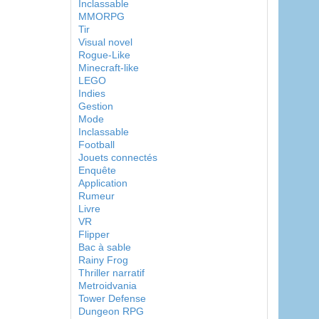
Inclassable
MMORPG
Tir
Visual novel
Rogue-Like
Minecraft-like
LEGO
Indies
Gestion
Mode
Inclassable
Football
Jouets connectés
Enquête
Application
Rumeur
Livre
VR
Flipper
Bac à sable
Rainy Frog
Thriller narratif
Metroidvania
Tower Defense
Dungeon RPG