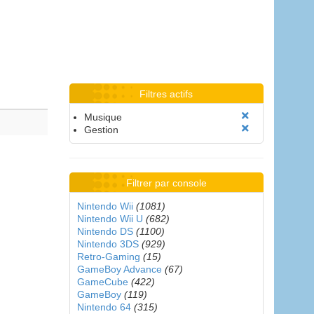
Filtres actifs
Musique
Gestion
Filtrer par console
Nintendo Wii
(1081)
Nintendo Wii U
(682)
Nintendo DS
(1100)
Nintendo 3DS
(929)
Retro-Gaming
(15)
GameBoy Advance
(67)
GameCube
(422)
GameBoy
(119)
Nintendo 64
(315)