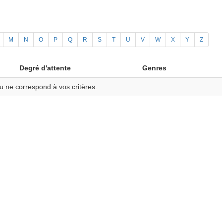
M
N
O
P
Q
R
S
T
U
V
W
X
Y
Z
Degré d'attente
Genres
u ne correspond à vos critères.