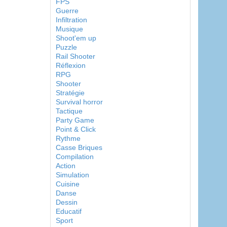
FPS
Guerre
Infiltration
Musique
Shoot'em up
Puzzle
Rail Shooter
Réflexion
RPG
Shooter
Stratégie
Survival horror
Tactique
Party Game
Point & Click
Rythme
Casse Briques
Compilation
Action
Simulation
Cuisine
Danse
Dessin
Educatif
Sport