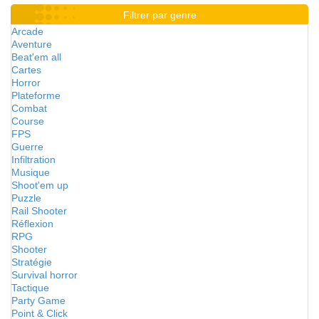
Filtrer par genre
Arcade
Aventure
Beat'em all
Cartes
Horror
Plateforme
Combat
Course
FPS
Guerre
Infiltration
Musique
Shoot'em up
Puzzle
Rail Shooter
Réflexion
RPG
Shooter
Stratégie
Survival horror
Tactique
Party Game
Point & Click