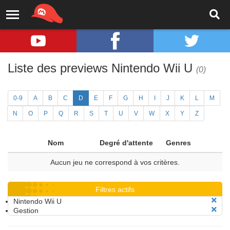
Liste des previews Nintendo Wii U
(0)
0-9
A
B
C
D
E
F
G
H
I
J
K
L
M
N
O
P
Q
R
S
T
U
V
W
X
Y
Z
Nom
Degré d'attente
Genres
Aucun jeu ne correspond à vos critères.
Filtres actifs
Nintendo Wii U
Gestion