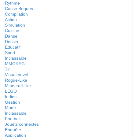
Rythme
Casse Briques
Compilation
Action
Simulation
Cuisine
Danse
Dessin
Educatif
Sport
Inclassable
MMORPG
Tir
Visual novel
Rogue-Like
Minecraft-like
LEGO
Indies
Gestion
Mode
Inclassable
Football
Jouets connectés
Enquête
Application