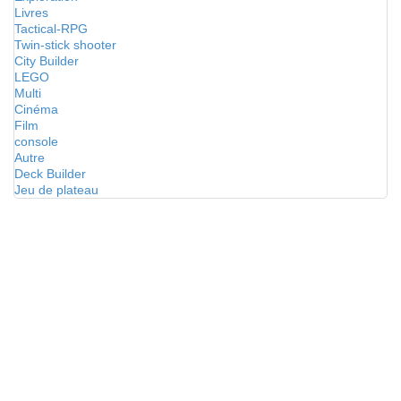
Livres
Tactical-RPG
Twin-stick shooter
City Builder
LEGO
Multi
Cinéma
Film
console
Autre
Deck Builder
Jeu de plateau