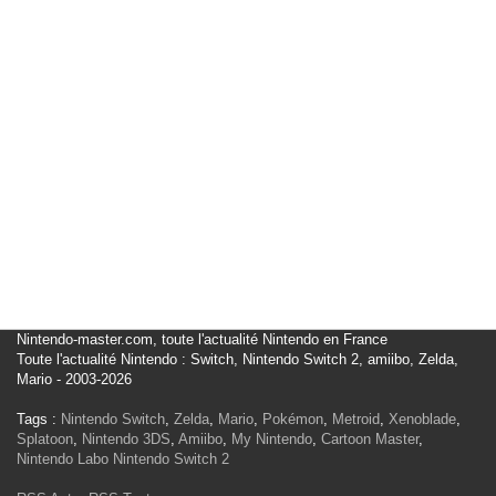
Nintendo-master.com, toute l'actualité Nintendo en France
Toute l'actualité Nintendo : Switch, Nintendo Switch 2, amiibo, Zelda,
Mario - 2003-2026
Tags :
Nintendo Switch
,
Zelda
,
Mario
,
Pokémon
,
Metroid
,
Xenoblade
,
Splatoon
,
Nintendo 3DS
,
Amiibo
,
My Nintendo
,
Cartoon Master
,
Nintendo Labo
Nintendo Switch 2