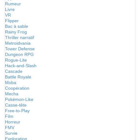
Rumeur
Livre
VR
Flipper
Bac à sable
Rainy Frog
Thriller narratif
Metroidvania
Tower Defense
Dungeon RPG
Rogue-Lite
Hack-and-Slash
Cascade
Battle Royale
Moba
Coopération
Mecha
Pokémon-Like
Casse-tête
Free-to-Play
Film
Horreur
FMV
Survie
Exploration