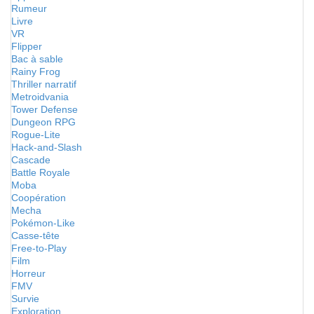
Rumeur
Livre
VR
Flipper
Bac à sable
Rainy Frog
Thriller narratif
Metroidvania
Tower Defense
Dungeon RPG
Rogue-Lite
Hack-and-Slash
Cascade
Battle Royale
Moba
Coopération
Mecha
Pokémon-Like
Casse-tête
Free-to-Play
Film
Horreur
FMV
Survie
Exploration