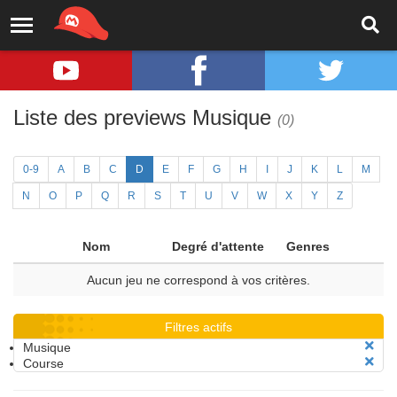
Liste des previews Musique
(0)
0-9
A
B
C
D
E
F
G
H
I
J
K
L
M
N
O
P
Q
R
S
T
U
V
W
X
Y
Z
Nom
Degré d'attente
Genres
Aucun jeu ne correspond à vos critères.
Filtres actifs
Musique
Course