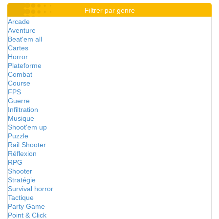
Filtrer par genre
Arcade
Aventure
Beat'em all
Cartes
Horror
Plateforme
Combat
Course
FPS
Guerre
Infiltration
Musique
Shoot'em up
Puzzle
Rail Shooter
Réflexion
RPG
Shooter
Stratégie
Survival horror
Tactique
Party Game
Point & Click