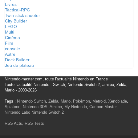
Livres
Tactical-RPG
Twin-stick shooter
City Builder
LEGO
Multi
Cinéma
Film
console
Autre
Deck Builder
Jeu de plateau
Nintendo-master.com, toute l'actualité Nintendo en France
Toute l'actualité Nintendo : Switch, Nintendo Switch 2, amiibo, Zelda,
Mario - 2003-2026
Tags :
Nintendo Switch
,
Zelda
,
Mario
,
Pokémon
,
Metroid
,
Xenoblade
,
Splatoon
,
Nintendo 3DS
,
Amiibo
,
My Nintendo
,
Cartoon Master
,
Nintendo Labo
Nintendo Switch 2
RSS Actu
,
RSS Tests