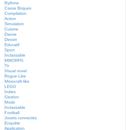
Rythme
Casse Briques
Compilation
Action
Simulation
Cuisine
Danse
Dessin
Educatif
Sport
Inclassable
MMORPG
Tir
Visual novel
Rogue-Like
Minecraft-like
LEGO
Indies
Gestion
Mode
Inclassable
Football
Jouets connectés
Enquête
Application