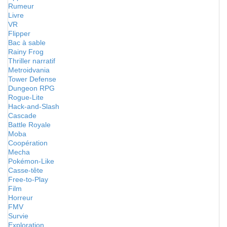
Rumeur
Livre
VR
Flipper
Bac à sable
Rainy Frog
Thriller narratif
Metroidvania
Tower Defense
Dungeon RPG
Rogue-Lite
Hack-and-Slash
Cascade
Battle Royale
Moba
Coopération
Mecha
Pokémon-Like
Casse-tête
Free-to-Play
Film
Horreur
FMV
Survie
Exploration