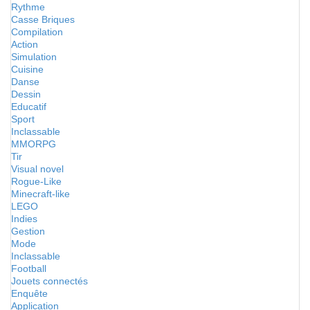
Rythme
Casse Briques
Compilation
Action
Simulation
Cuisine
Danse
Dessin
Educatif
Sport
Inclassable
MMORPG
Tir
Visual novel
Rogue-Like
Minecraft-like
LEGO
Indies
Gestion
Mode
Inclassable
Football
Jouets connectés
Enquête
Application