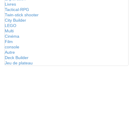
Livres
Tactical-RPG
Twin-stick shooter
City Builder
LEGO
Multi
Cinéma
Film
console
Autre
Deck Builder
Jeu de plateau