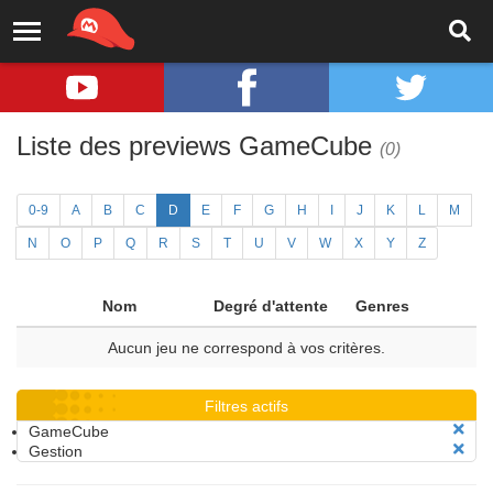
Liste des previews GameCube
(0)
0-9
A
B
C
D
E
F
G
H
I
J
K
L
M
N
O
P
Q
R
S
T
U
V
W
X
Y
Z
Nom
Degré d'attente
Genres
Aucun jeu ne correspond à vos critères.
Filtres actifs
GameCube
Gestion