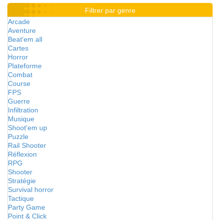
Filtrer par genre
Arcade
Aventure
Beat'em all
Cartes
Horror
Plateforme
Combat
Course
FPS
Guerre
Infiltration
Musique
Shoot'em up
Puzzle
Rail Shooter
Réflexion
RPG
Shooter
Stratégie
Survival horror
Tactique
Party Game
Point & Click