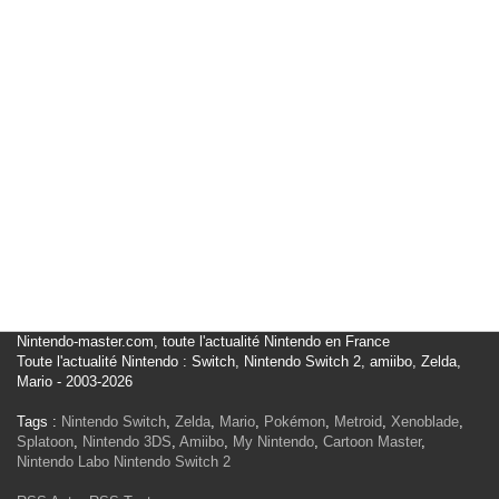
Nintendo-master.com, toute l'actualité Nintendo en France
Toute l'actualité Nintendo : Switch, Nintendo Switch 2, amiibo, Zelda,
Mario - 2003-2026
Tags :
Nintendo Switch
,
Zelda
,
Mario
,
Pokémon
,
Metroid
,
Xenoblade
,
Splatoon
,
Nintendo 3DS
,
Amiibo
,
My Nintendo
,
Cartoon Master
,
Nintendo Labo
Nintendo Switch 2