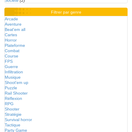
Société
(2)
Filtrer par genre
Arcade
Aventure
Beat'em all
Cartes
Horror
Plateforme
Combat
Course
FPS
Guerre
Infiltration
Musique
Shoot'em up
Puzzle
Rail Shooter
Réflexion
RPG
Shooter
Stratégie
Survival horror
Tactique
Party Game