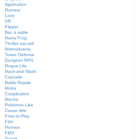
Application
Rumeur
Livre
VR
Flipper
Bac à sable
Rainy Frog
Thriller narratif
Metroidvania
Tower Defense
Dungeon RPG
Rogue-Lite
Hack-and-Slash
Cascade
Battle Royale
Moba
Coopération
Mecha
Pokémon-Like
Casse-tête
Free-to-Play
Film
Horreur
FMV
Survie