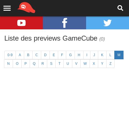
Liste des previews GameCube
(0)
0-9
A
B
C
D
E
F
G
H
I
J
K
L
M
N
O
P
Q
R
S
T
U
V
W
X
Y
Z