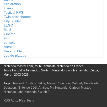
Exploration
Livres
Tactical-RPG
Twin-stick shooter
City Builder
LEGO
Multi
Cinéma
Film
console
Autre
Deck Builder
Jeu de plateau
Nintendo-master.com, toute l'actualité Nintendo en France
Toute l'actualité Nintendo : Switch, Nintendo Switch 2, amiibo, Zelda,
Mario - 2003-2026
Tags :
Nintendo Switch
,
Zelda
,
Mario
,
Pokémon
,
Metroid
,
Xenoblade
,
Splatoon
,
Nintendo 3DS
,
Amiibo
,
My Nintendo
,
Cartoon Master
,
Nintendo Labo
Nintendo Switch 2
RSS Actu
,
RSS Tests