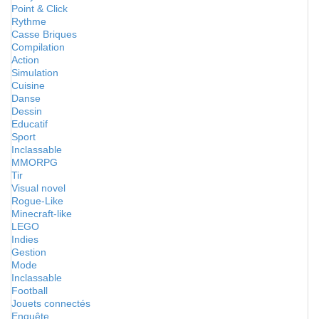
Point & Click
Rythme
Casse Briques
Compilation
Action
Simulation
Cuisine
Danse
Dessin
Educatif
Sport
Inclassable
MMORPG
Tir
Visual novel
Rogue-Like
Minecraft-like
LEGO
Indies
Gestion
Mode
Inclassable
Football
Jouets connectés
Enquête