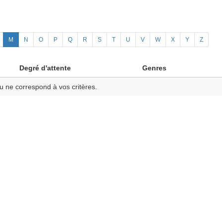
M
N
O
P
Q
R
S
T
U
V
W
X
Y
Z
Degré d'attente
Genres
u ne correspond à vos critères.