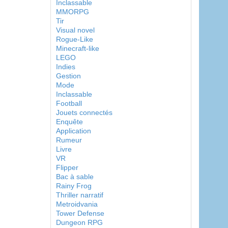
Inclassable
MMORPG
Tir
Visual novel
Rogue-Like
Minecraft-like
LEGO
Indies
Gestion
Mode
Inclassable
Football
Jouets connectés
Enquête
Application
Rumeur
Livre
VR
Flipper
Bac à sable
Rainy Frog
Thriller narratif
Metroidvania
Tower Defense
Dungeon RPG