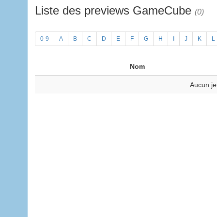
Liste des previews GameCube
(0)
0-9
A
B
C
D
E
F
G
H
I
J
K
L
Nom
Aucun je