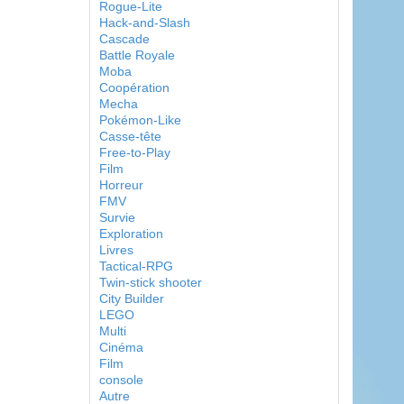
Rogue-Lite
Hack-and-Slash
Cascade
Battle Royale
Moba
Coopération
Mecha
Pokémon-Like
Casse-tête
Free-to-Play
Film
Horreur
FMV
Survie
Exploration
Livres
Tactical-RPG
Twin-stick shooter
City Builder
LEGO
Multi
Cinéma
Film
console
Autre