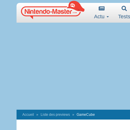
Actu
Test
Accueil
Liste des previews
GameCube