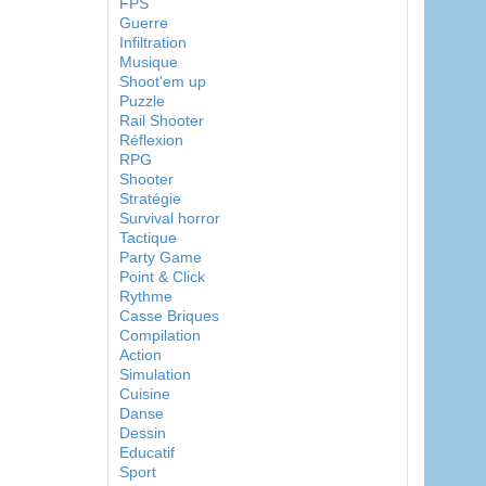
FPS
Guerre
Infiltration
Musique
Shoot'em up
Puzzle
Rail Shooter
Réflexion
RPG
Shooter
Stratégie
Survival horror
Tactique
Party Game
Point & Click
Rythme
Casse Briques
Compilation
Action
Simulation
Cuisine
Danse
Dessin
Educatif
Sport