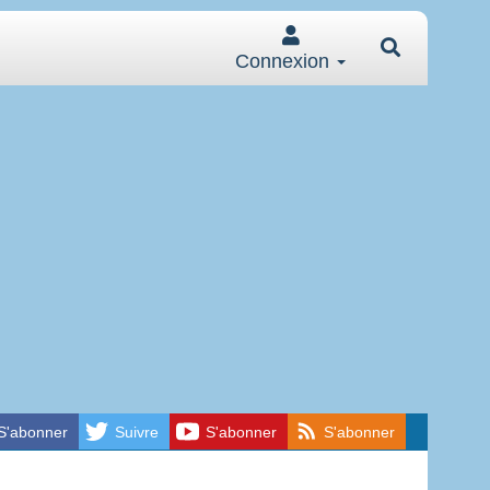
Connexion
S'abonner
Suivre
S'abonner
S'abonner