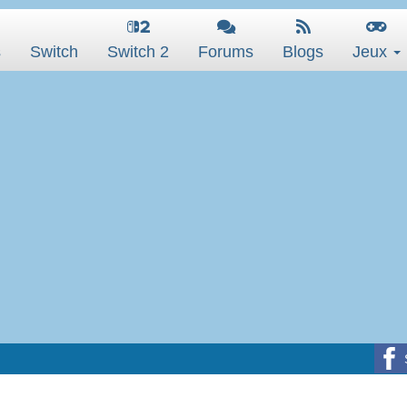
s
Switch
Switch 2
Forums
Blogs
Jeux