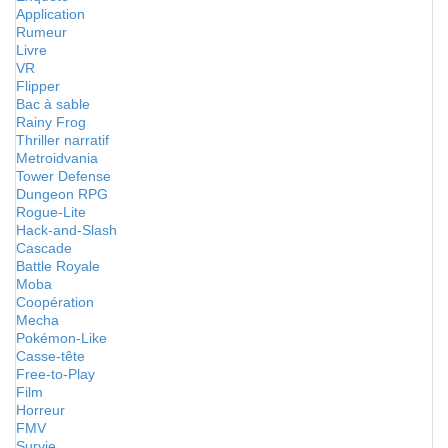
Application
Rumeur
Livre
VR
Flipper
Bac à sable
Rainy Frog
Thriller narratif
Metroidvania
Tower Defense
Dungeon RPG
Rogue-Lite
Hack-and-Slash
Cascade
Battle Royale
Moba
Coopération
Mecha
Pokémon-Like
Casse-tête
Free-to-Play
Film
Horreur
FMV
Survie