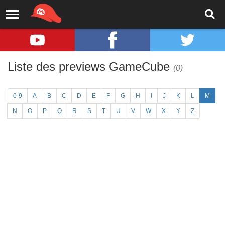
Liste des previews GameCube
(0)
0-9
A
B
C
D
E
F
G
H
I
J
K
L
M
N
O
P
Q
R
S
T
U
V
W
X
Y
Z