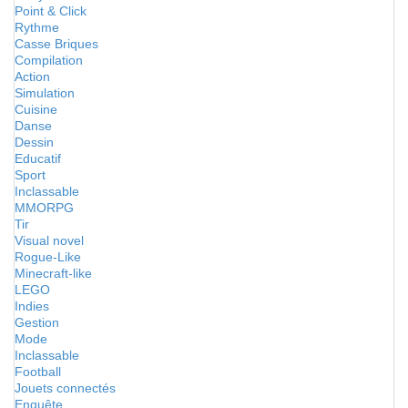
Point & Click
Rythme
Casse Briques
Compilation
Action
Simulation
Cuisine
Danse
Dessin
Educatif
Sport
Inclassable
MMORPG
Tir
Visual novel
Rogue-Like
Minecraft-like
LEGO
Indies
Gestion
Mode
Inclassable
Football
Jouets connectés
Enquête