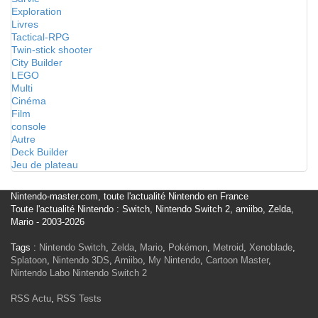
Exploration
Livres
Tactical-RPG
Twin-stick shooter
City Builder
LEGO
Multi
Cinéma
Film
console
Autre
Deck Builder
Jeu de plateau
Nintendo-master.com, toute l'actualité Nintendo en France
Toute l'actualité Nintendo : Switch, Nintendo Switch 2, amiibo, Zelda,
Mario - 2003-2026
Tags :
Nintendo Switch
,
Zelda
,
Mario
,
Pokémon
,
Metroid
,
Xenoblade
,
Splatoon
,
Nintendo 3DS
,
Amiibo
,
My Nintendo
,
Cartoon Master
,
Nintendo Labo
Nintendo Switch 2
RSS Actu
,
RSS Tests