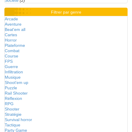
Société
(2)
Filtrer par genre
Arcade
Aventure
Beat'em all
Cartes
Horror
Plateforme
Combat
Course
FPS
Guerre
Infiltration
Musique
Shoot'em up
Puzzle
Rail Shooter
Réflexion
RPG
Shooter
Stratégie
Survival horror
Tactique
Party Game