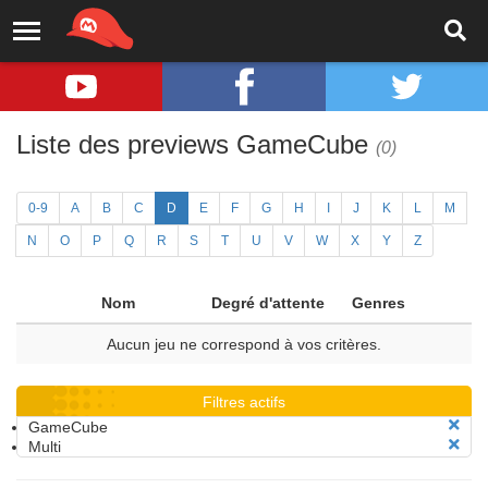
Liste des previews GameCube
(0)
0-9
A
B
C
D
E
F
G
H
I
J
K
L
M
N
O
P
Q
R
S
T
U
V
W
X
Y
Z
Nom
Degré d'attente
Genres
Aucun jeu ne correspond à vos critères.
Filtres actifs
GameCube
Multi