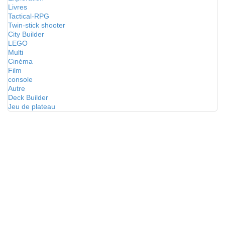
Livres
Tactical-RPG
Twin-stick shooter
City Builder
LEGO
Multi
Cinéma
Film
console
Autre
Deck Builder
Jeu de plateau