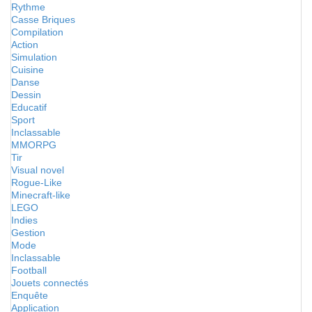
Rythme
Casse Briques
Compilation
Action
Simulation
Cuisine
Danse
Dessin
Educatif
Sport
Inclassable
MMORPG
Tir
Visual novel
Rogue-Like
Minecraft-like
LEGO
Indies
Gestion
Mode
Inclassable
Football
Jouets connectés
Enquête
Application