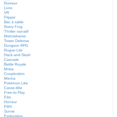
Rumeur
Livre
VR
Flipper
Bac à sable
Rainy Frog
Thriller narratif
Metroidvania
Tower Defense
Dungeon RPG
Rogue-Lite
Hack-and-Slash
Cascade
Battle Royale
Moba
Coopération
Mecha
Pokémon-Like
Casse-tête
Free-to-Play
Film
Horreur
FMV
Survie
Exploration