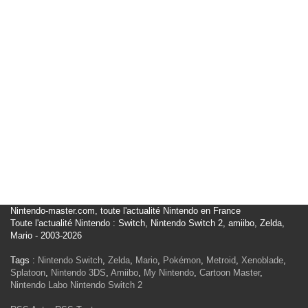
Nintendo-master.com, toute l'actualité Nintendo en France
Toute l'actualité Nintendo : Switch, Nintendo Switch 2, amiibo, Zelda,
Mario - 2003-2026
Tags :
Nintendo Switch
,
Zelda
,
Mario
,
Pokémon
,
Metroid
,
Xenoblade
,
Splatoon
,
Nintendo 3DS
,
Amiibo
,
My Nintendo
,
Cartoon Master
,
Nintendo Labo
Nintendo Switch 2