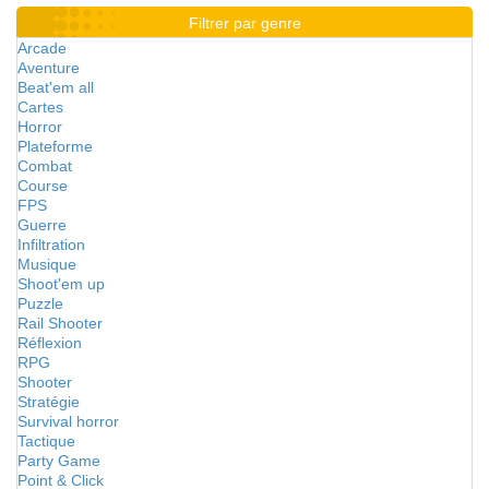
Filtrer par genre
Arcade
Aventure
Beat'em all
Cartes
Horror
Plateforme
Combat
Course
FPS
Guerre
Infiltration
Musique
Shoot'em up
Puzzle
Rail Shooter
Réflexion
RPG
Shooter
Stratégie
Survival horror
Tactique
Party Game
Point & Click