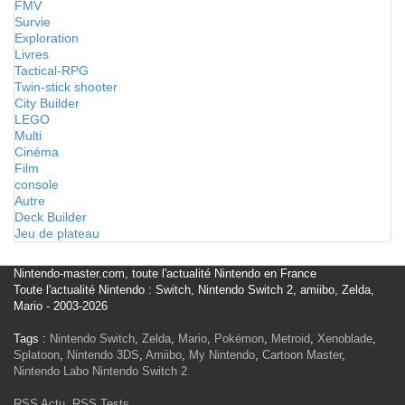
FMV
Survie
Exploration
Livres
Tactical-RPG
Twin-stick shooter
City Builder
LEGO
Multi
Cinéma
Film
console
Autre
Deck Builder
Jeu de plateau
Nintendo-master.com, toute l'actualité Nintendo en France
Toute l'actualité Nintendo : Switch, Nintendo Switch 2, amiibo, Zelda,
Mario - 2003-2026
Tags :
Nintendo Switch
,
Zelda
,
Mario
,
Pokémon
,
Metroid
,
Xenoblade
,
Splatoon
,
Nintendo 3DS
,
Amiibo
,
My Nintendo
,
Cartoon Master
,
Nintendo Labo
Nintendo Switch 2
RSS Actu
,
RSS Tests