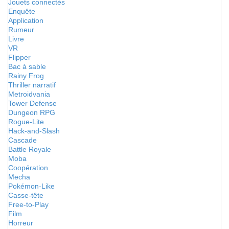
Jouets connectés
Enquête
Application
Rumeur
Livre
VR
Flipper
Bac à sable
Rainy Frog
Thriller narratif
Metroidvania
Tower Defense
Dungeon RPG
Rogue-Lite
Hack-and-Slash
Cascade
Battle Royale
Moba
Coopération
Mecha
Pokémon-Like
Casse-tête
Free-to-Play
Film
Horreur