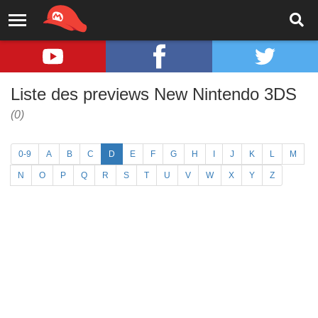
Liste des previews New Nintendo 3DS
(0)
0-9
A
B
C
D
E
F
G
H
I
J
K
L
M
N
O
P
Q
R
S
T
U
V
W
X
Y
Z