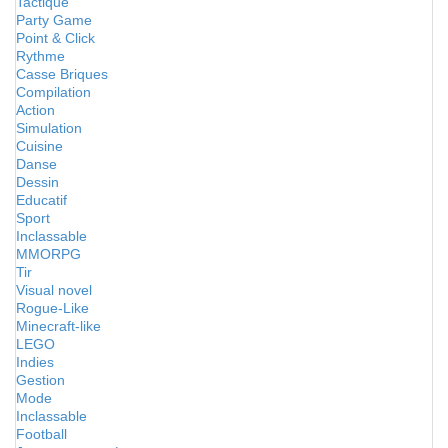
Tactique
Party Game
Point & Click
Rythme
Casse Briques
Compilation
Action
Simulation
Cuisine
Danse
Dessin
Educatif
Sport
Inclassable
MMORPG
Tir
Visual novel
Rogue-Like
Minecraft-like
LEGO
Indies
Gestion
Mode
Inclassable
Football