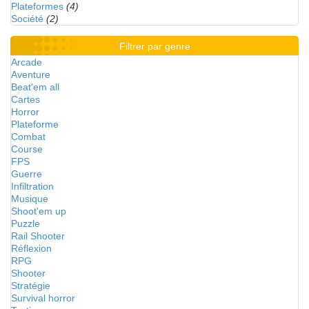
Plateformes
(4)
Société
(2)
Filtrer par genre
Arcade
Aventure
Beat'em all
Cartes
Horror
Plateforme
Combat
Course
FPS
Guerre
Infiltration
Musique
Shoot'em up
Puzzle
Rail Shooter
Réflexion
RPG
Shooter
Stratégie
Survival horror