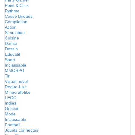
Party Game
Point & Click
Rythme
Casse Briques
Compilation
Action
Simulation
Cuisine
Danse
Dessin
Educatif
Sport
Inclassable
MMORPG
Tir
Visual novel
Rogue-Like
Minecraft-like
LEGO
Indies
Gestion
Mode
Inclassable
Football
Jouets connectés