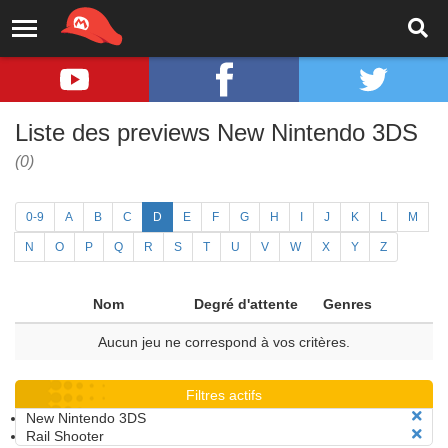
Liste des previews New Nintendo 3DS
(0)
0-9
A
B
C
D
E
F
G
H
I
J
K
L
M
N
O
P
Q
R
S
T
U
V
W
X
Y
Z
Nom
Degré d'attente
Genres
Aucun jeu ne correspond à vos critères.
Filtres actifs
New Nintendo 3DS
Rail Shooter