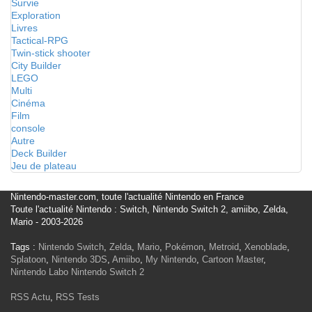
Survie
Exploration
Livres
Tactical-RPG
Twin-stick shooter
City Builder
LEGO
Multi
Cinéma
Film
console
Autre
Deck Builder
Jeu de plateau
Nintendo-master.com, toute l'actualité Nintendo en France
Toute l'actualité Nintendo : Switch, Nintendo Switch 2, amiibo, Zelda,
Mario - 2003-2026
Tags :
Nintendo Switch
,
Zelda
,
Mario
,
Pokémon
,
Metroid
,
Xenoblade
,
Splatoon
,
Nintendo 3DS
,
Amiibo
,
My Nintendo
,
Cartoon Master
,
Nintendo Labo
Nintendo Switch 2
RSS Actu
,
RSS Tests