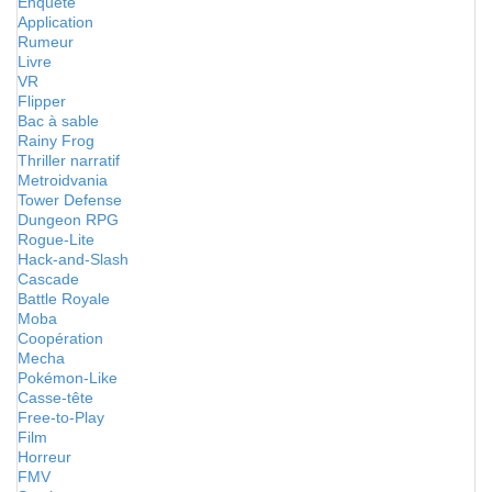
Enquête
Application
Rumeur
Livre
VR
Flipper
Bac à sable
Rainy Frog
Thriller narratif
Metroidvania
Tower Defense
Dungeon RPG
Rogue-Lite
Hack-and-Slash
Cascade
Battle Royale
Moba
Coopération
Mecha
Pokémon-Like
Casse-tête
Free-to-Play
Film
Horreur
FMV