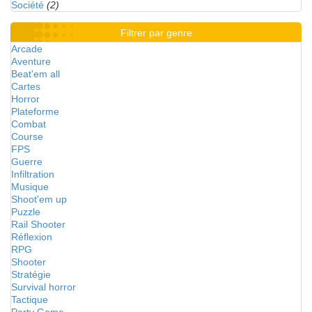
Société
(2)
Filtrer par genre
Arcade
Aventure
Beat'em all
Cartes
Horror
Plateforme
Combat
Course
FPS
Guerre
Infiltration
Musique
Shoot'em up
Puzzle
Rail Shooter
Réflexion
RPG
Shooter
Stratégie
Survival horror
Tactique