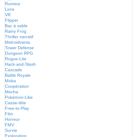
Rumeur
Livre
VR
Flipper
Bac à sable
Rainy Frog
Thriller narratif
Metroidvania
Tower Defense
Dungeon RPG
Rogue-Lite
Hack-and-Slash
Cascade
Battle Royale
Moba
Coopération
Mecha
Pokémon-Like
Casse-tête
Free-to-Play
Film
Horreur
FMV
Survie
Exploration