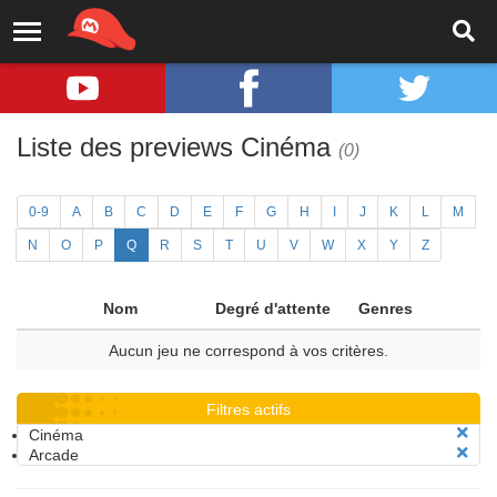
Liste des previews Cinéma
(0)
0-9
A
B
C
D
E
F
G
H
I
J
K
L
M
N
O
P
Q
R
S
T
U
V
W
X
Y
Z
Nom
Degré d'attente
Genres
Aucun jeu ne correspond à vos critères.
Filtres actifs
Cinéma
Arcade