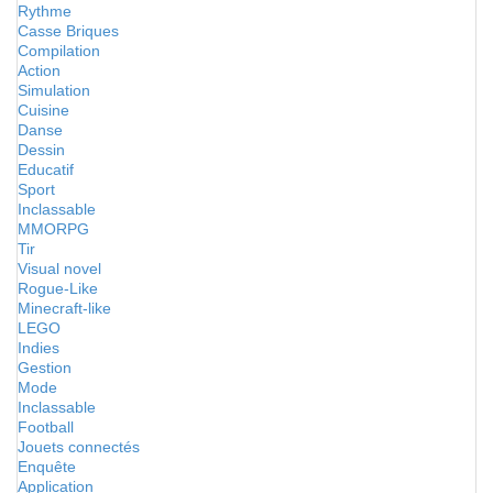
Rythme
Casse Briques
Compilation
Action
Simulation
Cuisine
Danse
Dessin
Educatif
Sport
Inclassable
MMORPG
Tir
Visual novel
Rogue-Like
Minecraft-like
LEGO
Indies
Gestion
Mode
Inclassable
Football
Jouets connectés
Enquête
Application