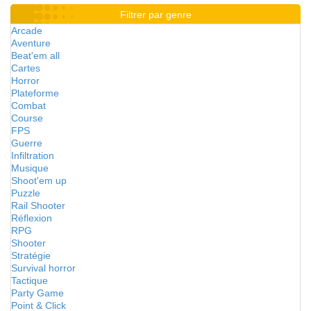
Filtrer par genre
Arcade
Aventure
Beat'em all
Cartes
Horror
Plateforme
Combat
Course
FPS
Guerre
Infiltration
Musique
Shoot'em up
Puzzle
Rail Shooter
Réflexion
RPG
Shooter
Stratégie
Survival horror
Tactique
Party Game
Point & Click