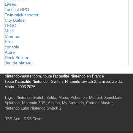
Livres
Tactical-RPG
Twin-stick shooter
City Builder
LEGO
Multi
Cinéma
Film
console
Autre
Deck Builder
Jeu de plateau
Nintendo-master.com, toute l'actualité Nintendo en France
Toute l'actualité Nintendo : Switch, Nintendo Switch 2, amiibo, Zelda,
Mario - 2003-2026
Tags :
Nintendo Switch
,
Zelda
,
Mario
,
Pokémon
,
Metroid
,
Xenoblade
,
Splatoon
,
Nintendo 3DS
,
Amiibo
,
My Nintendo
,
Cartoon Master
,
Nintendo Labo
Nintendo Switch 2
RSS Actu
,
RSS Tests