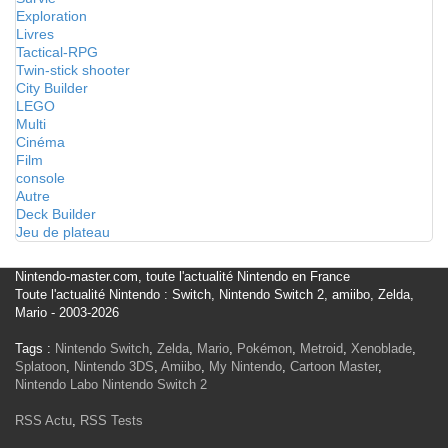
Exploration
Livres
Tactical-RPG
Twin-stick shooter
City Builder
LEGO
Multi
Cinéma
Film
console
Autre
Deck Builder
Jeu de plateau
Nintendo-master.com, toute l'actualité Nintendo en France
Toute l'actualité Nintendo : Switch, Nintendo Switch 2, amiibo, Zelda,
Mario - 2003-2026
Tags :
Nintendo Switch
,
Zelda
,
Mario
,
Pokémon
,
Metroid
,
Xenoblade
,
Splatoon
,
Nintendo 3DS
,
Amiibo
,
My Nintendo
,
Cartoon Master
,
Nintendo Labo
Nintendo Switch 2
RSS Actu
,
RSS Tests