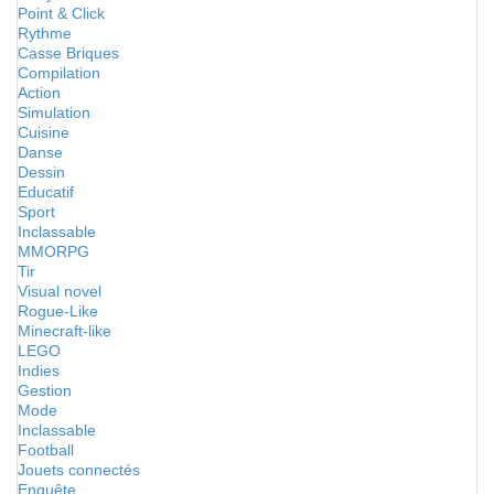
Point & Click
Rythme
Casse Briques
Compilation
Action
Simulation
Cuisine
Danse
Dessin
Educatif
Sport
Inclassable
MMORPG
Tir
Visual novel
Rogue-Like
Minecraft-like
LEGO
Indies
Gestion
Mode
Inclassable
Football
Jouets connectés
Enquête