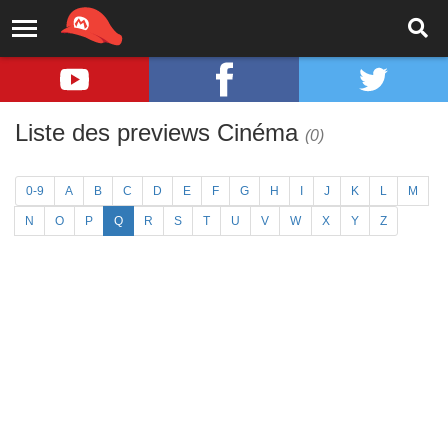
Liste des previews Cinéma
(0)
0-9
A
B
C
D
E
F
G
H
I
J
K
L
M
N
O
P
Q
R
S
T
U
V
W
X
Y
Z