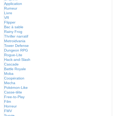
Application
Rumeur
Livre
VR
Flipper
Bac à sable
Rainy Frog
Thriller narratif
Metroidvania
Tower Defense
Dungeon RPG
Rogue-Lite
Hack-and-Slash
Cascade
Battle Royale
Moba
Coopération
Mecha
Pokémon-Like
Casse-tête
Free-to-Play
Film
Horreur
FMV
Survie