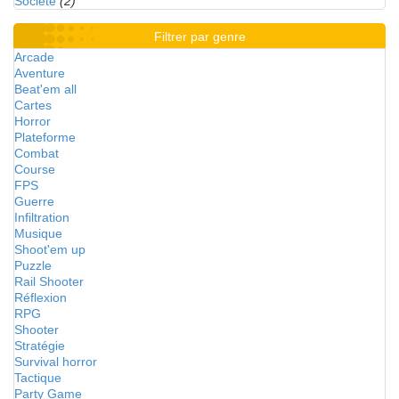
Société
(2)
Filtrer par genre
Arcade
Aventure
Beat'em all
Cartes
Horror
Plateforme
Combat
Course
FPS
Guerre
Infiltration
Musique
Shoot'em up
Puzzle
Rail Shooter
Réflexion
RPG
Shooter
Stratégie
Survival horror
Tactique
Party Game