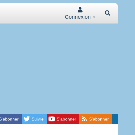
Connexion
S'abonner
Suivre
S'abonner
S'abonner