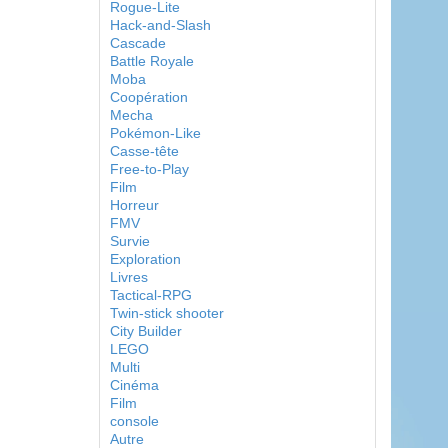
Rogue-Lite
Hack-and-Slash
Cascade
Battle Royale
Moba
Coopération
Mecha
Pokémon-Like
Casse-tête
Free-to-Play
Film
Horreur
FMV
Survie
Exploration
Livres
Tactical-RPG
Twin-stick shooter
City Builder
LEGO
Multi
Cinéma
Film
console
Autre