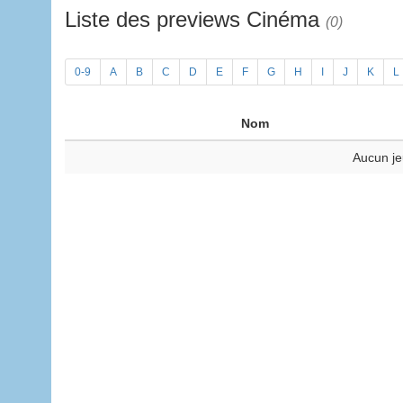
Liste des previews Cinéma
(0)
0-9
A
B
C
D
E
F
G
H
I
J
K
L
Nom
Aucun je