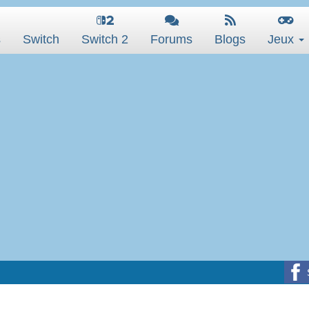
s
Switch
Switch 2
Forums
Blogs
Jeux