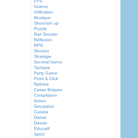
FPS
Guerre
Infiltration
Musique
Shoot'em up
Puzzle
Rail Shooter
Réflexion
RPG
Shooter
Stratégie
Survival horror
Tactique
Party Game
Point & Click
Rythme
Casse Briques
Compilation
Action
Simulation
Cuisine
Danse
Dessin
Educatif
Sport