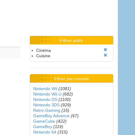
Filtres actifs
Cinéma
Cuisine
Filtrer par console
Nintendo Wii
(1081)
Nintendo Wii U
(682)
Nintendo DS
(1100)
Nintendo 3DS
(929)
Retro-Gaming
(15)
GameBoy Advance
(67)
GameCube
(422)
GameBoy
(119)
Nintendo 64
(315)