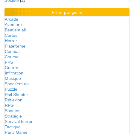
Société
(2)
Filtrer par genre
Arcade
Aventure
Beat'em all
Cartes
Horror
Plateforme
Combat
Course
FPS
Guerre
Infiltration
Musique
Shoot'em up
Puzzle
Rail Shooter
Réflexion
RPG
Shooter
Stratégie
Survival horror
Tactique
Party Game