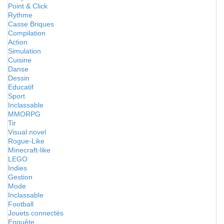
Point & Click
Rythme
Casse Briques
Compilation
Action
Simulation
Cuisine
Danse
Dessin
Educatif
Sport
Inclassable
MMORPG
Tir
Visual novel
Rogue-Like
Minecraft-like
LEGO
Indies
Gestion
Mode
Inclassable
Football
Jouets connectés
Enquête