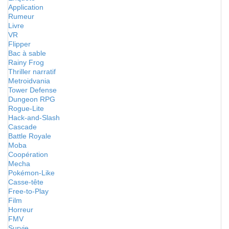
Application
Rumeur
Livre
VR
Flipper
Bac à sable
Rainy Frog
Thriller narratif
Metroidvania
Tower Defense
Dungeon RPG
Rogue-Lite
Hack-and-Slash
Cascade
Battle Royale
Moba
Coopération
Mecha
Pokémon-Like
Casse-tête
Free-to-Play
Film
Horreur
FMV
Survie