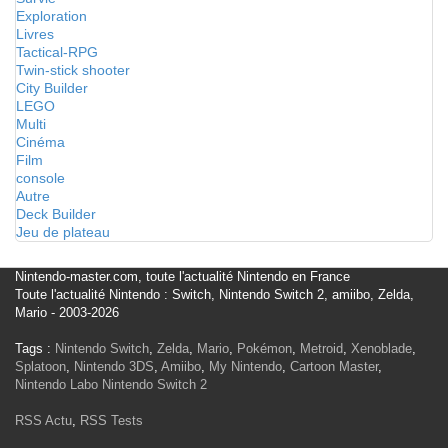
Exploration
Livres
Tactical-RPG
Twin-stick shooter
City Builder
LEGO
Multi
Cinéma
Film
console
Autre
Deck Builder
Jeu de plateau
Nintendo-master.com, toute l'actualité Nintendo en France
Toute l'actualité Nintendo : Switch, Nintendo Switch 2, amiibo, Zelda,
Mario - 2003-2026
Tags :
Nintendo Switch
,
Zelda
,
Mario
,
Pokémon
,
Metroid
,
Xenoblade
,
Splatoon
,
Nintendo 3DS
,
Amiibo
,
My Nintendo
,
Cartoon Master
,
Nintendo Labo
Nintendo Switch 2
RSS Actu
,
RSS Tests