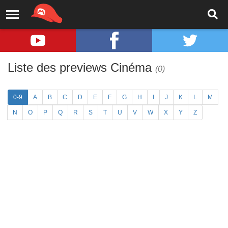
Liste des previews Cinéma
(0)
0-9
A
B
C
D
E
F
G
H
I
J
K
L
M
N
O
P
Q
R
S
T
U
V
W
X
Y
Z