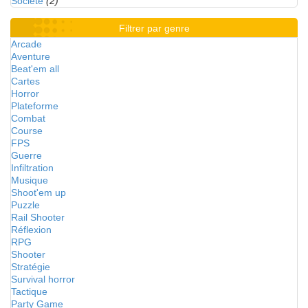
Société
(2)
Filtrer par genre
Arcade
Aventure
Beat'em all
Cartes
Horror
Plateforme
Combat
Course
FPS
Guerre
Infiltration
Musique
Shoot'em up
Puzzle
Rail Shooter
Réflexion
RPG
Shooter
Stratégie
Survival horror
Tactique
Party Game