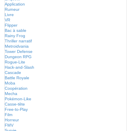
Application
Rumeur
Livre
VR
Flipper
Bac à sable
Rainy Frog
Thriller narratif
Metroidvania
Tower Defense
Dungeon RPG
Rogue-Lite
Hack-and-Slash
Cascade
Battle Royale
Moba
Coopération
Mecha
Pokémon-Like
Casse-tête
Free-to-Play
Film
Horreur
FMV
Survie