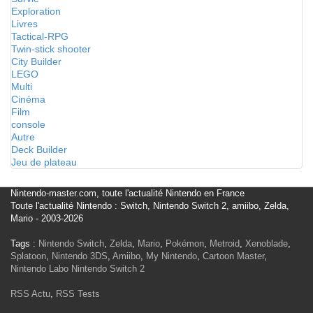
Exploration
Livres
Tactical-RPG
Twin-stick shooter
City Builder
LEGO
Multi
Cinéma
Film
console
Autre
Deck Builder
Jeu de plateau
Nintendo-master.com, toute l'actualité Nintendo en France
Toute l'actualité Nintendo : Switch, Nintendo Switch 2, amiibo, Zelda,
Mario - 2003-2026
Tags :
Nintendo Switch
,
Zelda
,
Mario
,
Pokémon
,
Metroid
,
Xenoblade
,
Splatoon
,
Nintendo 3DS
,
Amiibo
,
My Nintendo
,
Cartoon Master
,
Nintendo Labo
Nintendo Switch 2
RSS Actu
,
RSS Tests