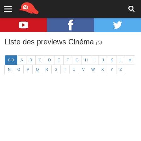
Liste des previews Cinéma
(0)
0-9
A
B
C
D
E
F
G
H
I
J
K
L
M
N
O
P
Q
R
S
T
U
V
W
X
Y
Z