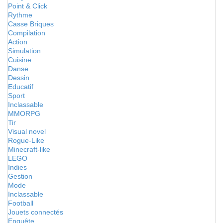
Point & Click
Rythme
Casse Briques
Compilation
Action
Simulation
Cuisine
Danse
Dessin
Educatif
Sport
Inclassable
MMORPG
Tir
Visual novel
Rogue-Like
Minecraft-like
LEGO
Indies
Gestion
Mode
Inclassable
Football
Jouets connectés
Enquête