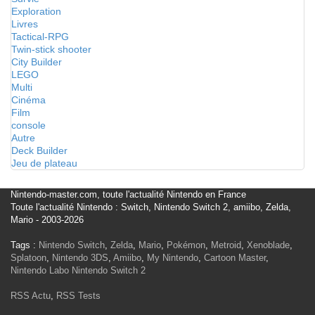
Exploration
Livres
Tactical-RPG
Twin-stick shooter
City Builder
LEGO
Multi
Cinéma
Film
console
Autre
Deck Builder
Jeu de plateau
Nintendo-master.com, toute l'actualité Nintendo en France
Toute l'actualité Nintendo : Switch, Nintendo Switch 2, amiibo, Zelda,
Mario - 2003-2026
Tags :
Nintendo Switch
,
Zelda
,
Mario
,
Pokémon
,
Metroid
,
Xenoblade
,
Splatoon
,
Nintendo 3DS
,
Amiibo
,
My Nintendo
,
Cartoon Master
,
Nintendo Labo
Nintendo Switch 2
RSS Actu
,
RSS Tests