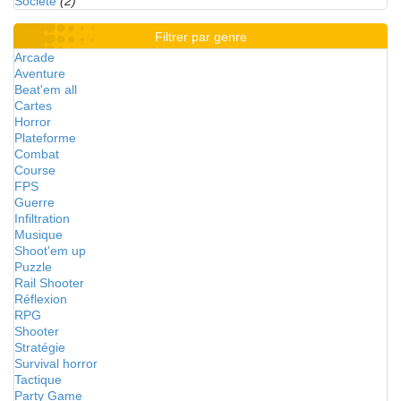
Société
(2)
Filtrer par genre
Arcade
Aventure
Beat'em all
Cartes
Horror
Plateforme
Combat
Course
FPS
Guerre
Infiltration
Musique
Shoot'em up
Puzzle
Rail Shooter
Réflexion
RPG
Shooter
Stratégie
Survival horror
Tactique
Party Game