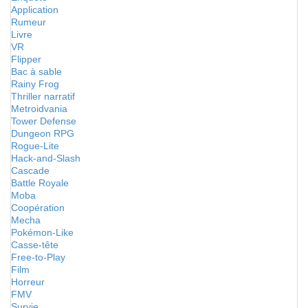
Application
Rumeur
Livre
VR
Flipper
Bac à sable
Rainy Frog
Thriller narratif
Metroidvania
Tower Defense
Dungeon RPG
Rogue-Lite
Hack-and-Slash
Cascade
Battle Royale
Moba
Coopération
Mecha
Pokémon-Like
Casse-tête
Free-to-Play
Film
Horreur
FMV
Survie