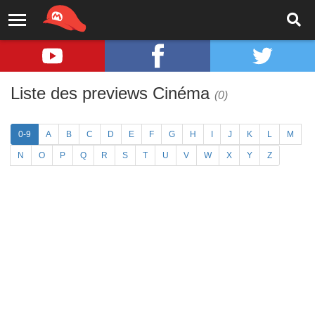
Liste des previews Cinéma
(0)
0-9
A
B
C
D
E
F
G
H
I
J
K
L
M
N
O
P
Q
R
S
T
U
V
W
X
Y
Z