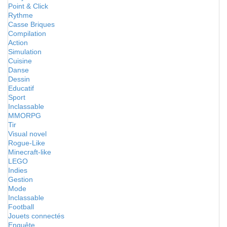
Point & Click
Rythme
Casse Briques
Compilation
Action
Simulation
Cuisine
Danse
Dessin
Educatif
Sport
Inclassable
MMORPG
Tir
Visual novel
Rogue-Like
Minecraft-like
LEGO
Indies
Gestion
Mode
Inclassable
Football
Jouets connectés
Enquête