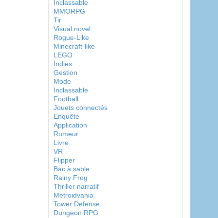
Inclassable
MMORPG
Tir
Visual novel
Rogue-Like
Minecraft-like
LEGO
Indies
Gestion
Mode
Inclassable
Football
Jouets connectés
Enquête
Application
Rumeur
Livre
VR
Flipper
Bac à sable
Rainy Frog
Thriller narratif
Metroidvania
Tower Defense
Dungeon RPG