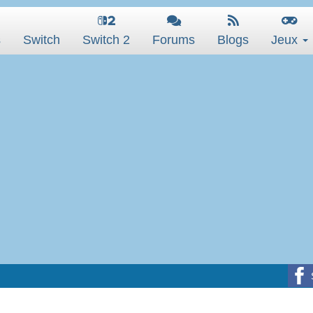
s
Switch
Switch 2
Forums
Blogs
Jeux