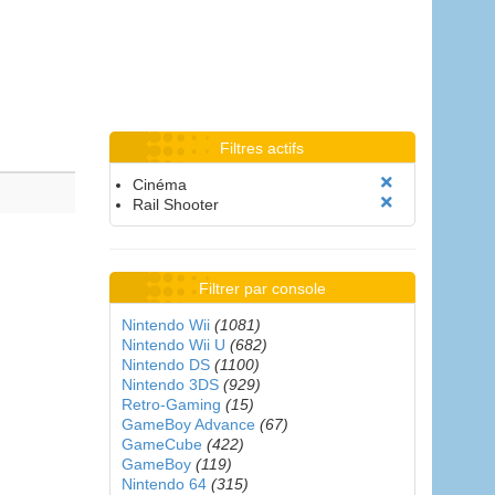
Filtres actifs
Cinéma
Rail Shooter
Filtrer par console
Nintendo Wii
(1081)
Nintendo Wii U
(682)
Nintendo DS
(1100)
Nintendo 3DS
(929)
Retro-Gaming
(15)
GameBoy Advance
(67)
GameCube
(422)
GameBoy
(119)
Nintendo 64
(315)