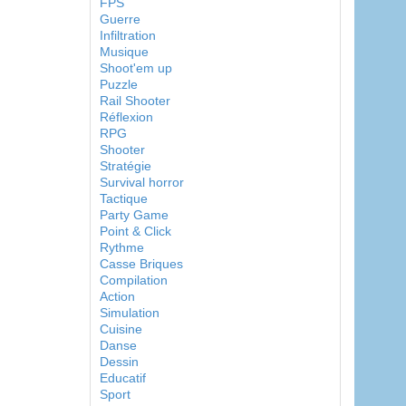
FPS
Guerre
Infiltration
Musique
Shoot'em up
Puzzle
Rail Shooter
Réflexion
RPG
Shooter
Stratégie
Survival horror
Tactique
Party Game
Point & Click
Rythme
Casse Briques
Compilation
Action
Simulation
Cuisine
Danse
Dessin
Educatif
Sport