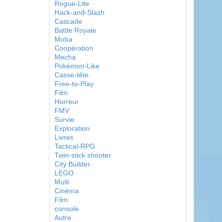
Rogue-Lite
Hack-and-Slash
Cascade
Battle Royale
Moba
Coopération
Mecha
Pokémon-Like
Casse-tête
Free-to-Play
Film
Horreur
FMV
Survie
Exploration
Livres
Tactical-RPG
Twin-stick shooter
City Builder
LEGO
Multi
Cinéma
Film
console
Autre