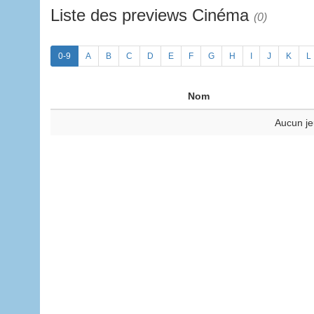
Liste des previews Cinéma
(0)
0-9
A
B
C
D
E
F
G
H
I
J
K
L
Nom
Aucun je