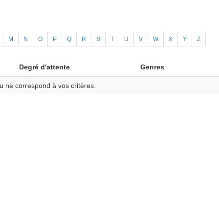
M
N
O
P
Q
R
S
T
U
V
W
X
Y
Z
Degré d'attente
Genres
u ne correspond à vos critères.