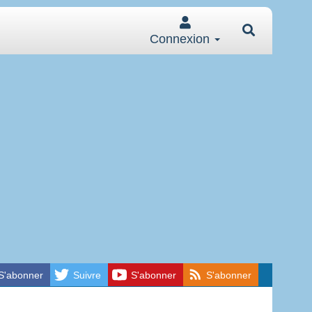
Connexion
S'abonner
Suivre
S'abonner
S'abonner