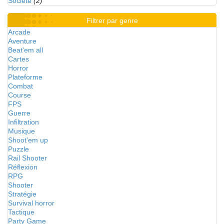
Société
(2)
Filtrer par genre
Arcade
Aventure
Beat'em all
Cartes
Horror
Plateforme
Combat
Course
FPS
Guerre
Infiltration
Musique
Shoot'em up
Puzzle
Rail Shooter
Réflexion
RPG
Shooter
Stratégie
Survival horror
Tactique
Party Game