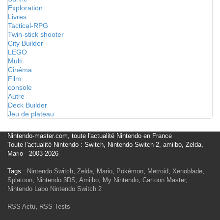
Exploration
Livres
Tactical-RPG
Twin-stick shooter
City Builder
LEGO
Multi
Cinéma
Film
console
Autre
Deck Builder
Jeu de plateau
Nintendo-master.com, toute l'actualité Nintendo en France
Toute l'actualité Nintendo : Switch, Nintendo Switch 2, amiibo, Zelda,
Mario - 2003-2026
Tags :
Nintendo Switch
,
Zelda
,
Mario
,
Pokémon
,
Metroid
,
Xenoblade
,
Splatoon
,
Nintendo 3DS
,
Amiibo
,
My Nintendo
,
Cartoon Master
,
Nintendo Labo
Nintendo Switch 2
RSS Actu
,
RSS Tests