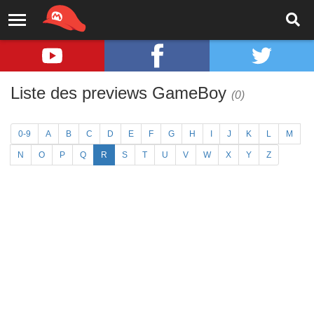
Liste des previews GameBoy
(0)
0-9
A
B
C
D
E
F
G
H
I
J
K
L
M
N
O
P
Q
R
S
T
U
V
W
X
Y
Z