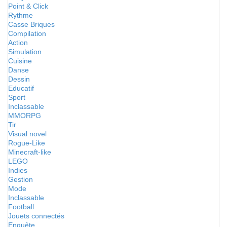
Point & Click
Rythme
Casse Briques
Compilation
Action
Simulation
Cuisine
Danse
Dessin
Educatif
Sport
Inclassable
MMORPG
Tir
Visual novel
Rogue-Like
Minecraft-like
LEGO
Indies
Gestion
Mode
Inclassable
Football
Jouets connectés
Enquête