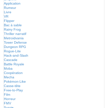
Application
Rumeur
Livre
VR
Flipper
Bac à sable
Rainy Frog
Thriller narratif
Metroidvania
Tower Defense
Dungeon RPG
Rogue-Lite
Hack-and-Slash
Cascade
Battle Royale
Moba
Coopération
Mecha
Pokémon-Like
Casse-tête
Free-to-Play
Film
Horreur
FMV
Survie