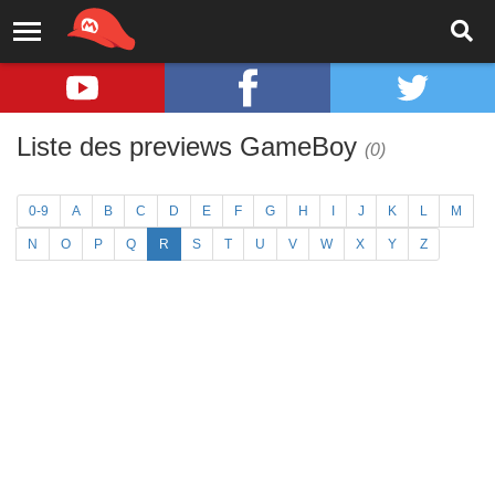
Liste des previews GameBoy
(0)
0-9
A
B
C
D
E
F
G
H
I
J
K
L
M
N
O
P
Q
R
S
T
U
V
W
X
Y
Z