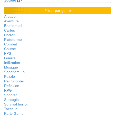
Société
(2)
Filtrer par genre
Arcade
Aventure
Beat'em all
Cartes
Horror
Plateforme
Combat
Course
FPS
Guerre
Infiltration
Musique
Shoot'em up
Puzzle
Rail Shooter
Réflexion
RPG
Shooter
Stratégie
Survival horror
Tactique
Party Game