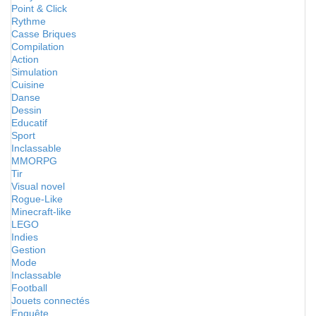
Point & Click
Rythme
Casse Briques
Compilation
Action
Simulation
Cuisine
Danse
Dessin
Educatif
Sport
Inclassable
MMORPG
Tir
Visual novel
Rogue-Like
Minecraft-like
LEGO
Indies
Gestion
Mode
Inclassable
Football
Jouets connectés
Enquête