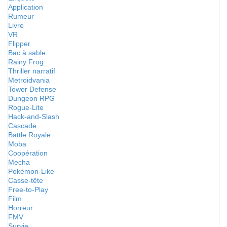
Application
Rumeur
Livre
VR
Flipper
Bac à sable
Rainy Frog
Thriller narratif
Metroidvania
Tower Defense
Dungeon RPG
Rogue-Lite
Hack-and-Slash
Cascade
Battle Royale
Moba
Coopération
Mecha
Pokémon-Like
Casse-tête
Free-to-Play
Film
Horreur
FMV
Survie