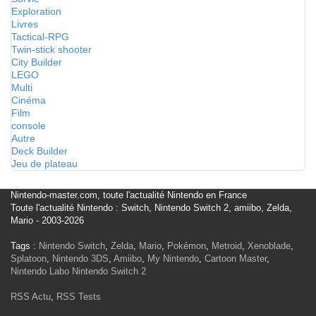
Exploration
Livres
Tactical-RPG
Twin-stick shooter
City Builder
LEGO
Multi
Cinéma
Film
console
Autre
Deck Builder
Jeu de plateau
Nintendo-master.com, toute l'actualité Nintendo en France
Toute l'actualité Nintendo : Switch, Nintendo Switch 2, amiibo, Zelda,
Mario - 2003-2026
Tags :
Nintendo Switch
,
Zelda
,
Mario
,
Pokémon
,
Metroid
,
Xenoblade
,
Splatoon
,
Nintendo 3DS
,
Amiibo
,
My Nintendo
,
Cartoon Master
,
Nintendo Labo
Nintendo Switch 2
RSS Actu
,
RSS Tests