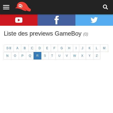
Liste des previews GameBoy
(0)
0-9
A
B
C
D
E
F
G
H
I
J
K
L
M
N
O
P
Q
R
S
T
U
V
W
X
Y
Z