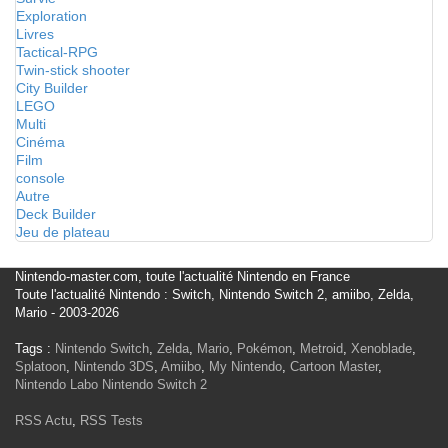
Exploration
Livres
Tactical-RPG
Twin-stick shooter
City Builder
LEGO
Multi
Cinéma
Film
console
Autre
Deck Builder
Jeu de plateau
Nintendo-master.com, toute l'actualité Nintendo en France
Toute l'actualité Nintendo : Switch, Nintendo Switch 2, amiibo, Zelda,
Mario - 2003-2026
Tags :
Nintendo Switch
,
Zelda
,
Mario
,
Pokémon
,
Metroid
,
Xenoblade
,
Splatoon
,
Nintendo 3DS
,
Amiibo
,
My Nintendo
,
Cartoon Master
,
Nintendo Labo
Nintendo Switch 2
RSS Actu
,
RSS Tests