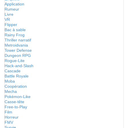
Application
Rumeur
Livre
VR
Flipper
Bac à sable
Rainy Frog
Thriller narratif
Metroidvania
Tower Defense
Dungeon RPG
Rogue-Lite
Hack-and-Slash
Cascade
Battle Royale
Moba
Coopération
Mecha
Pokémon-Like
Casse-tête
Free-to-Play
Film
Horreur
FMV
Survie