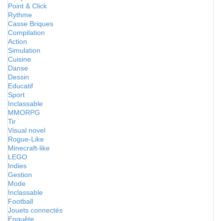
Point & Click
Rythme
Casse Briques
Compilation
Action
Simulation
Cuisine
Danse
Dessin
Educatif
Sport
Inclassable
MMORPG
Tir
Visual novel
Rogue-Like
Minecraft-like
LEGO
Indies
Gestion
Mode
Inclassable
Football
Jouets connectés
Enquête