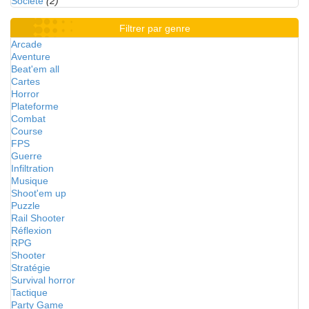
Société
(2)
Filtrer par genre
Arcade
Aventure
Beat'em all
Cartes
Horror
Plateforme
Combat
Course
FPS
Guerre
Infiltration
Musique
Shoot'em up
Puzzle
Rail Shooter
Réflexion
RPG
Shooter
Stratégie
Survival horror
Tactique
Party Game