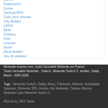
Exploration
Livres
Tactical-RPG
Twin-stick shooter
City Builder
LEGO
Multi
Cinéma
Film
console
Autre
Deck Builder
Jeu de plateau
Nintendo-master.com, toute l'actualité Nintendo en France
Toute l'actualité Nintendo : Switch, Nintendo Switch 2, amiibo, Zelda,
Mario - 2003-2026
Tags :
Nintendo Switch
,
Zelda
,
Mario
,
Pokémon
,
Metroid
,
Xenoblade
,
Splatoon
,
Nintendo 3DS
,
Amiibo
,
My Nintendo
,
Cartoon Master
,
Nintendo Labo
Nintendo Switch 2
RSS Actu
,
RSS Tests