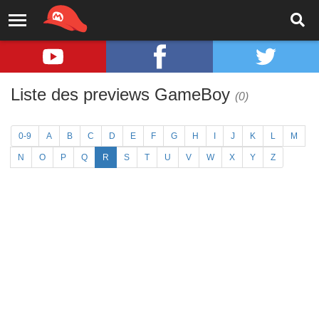
Liste des previews GameBoy
(0)
0-9
A
B
C
D
E
F
G
H
I
J
K
L
M
N
O
P
Q
R
S
T
U
V
W
X
Y
Z