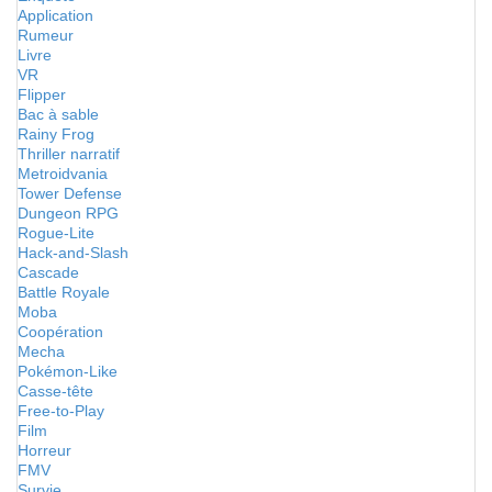
Application
Rumeur
Livre
VR
Flipper
Bac à sable
Rainy Frog
Thriller narratif
Metroidvania
Tower Defense
Dungeon RPG
Rogue-Lite
Hack-and-Slash
Cascade
Battle Royale
Moba
Coopération
Mecha
Pokémon-Like
Casse-tête
Free-to-Play
Film
Horreur
FMV
Survie