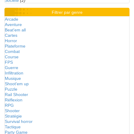
Société
(2)
Filtrer par genre
Arcade
Aventure
Beat'em all
Cartes
Horror
Plateforme
Combat
Course
FPS
Guerre
Infiltration
Musique
Shoot'em up
Puzzle
Rail Shooter
Réflexion
RPG
Shooter
Stratégie
Survival horror
Tactique
Party Game