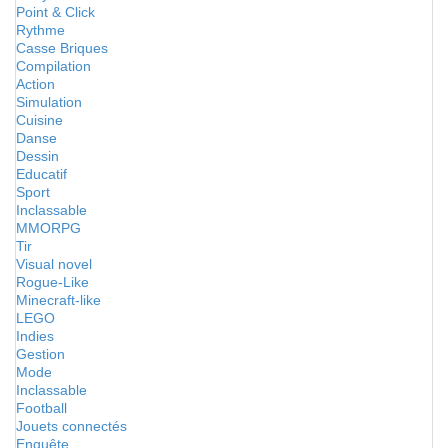
Point & Click
Rythme
Casse Briques
Compilation
Action
Simulation
Cuisine
Danse
Dessin
Educatif
Sport
Inclassable
MMORPG
Tir
Visual novel
Rogue-Like
Minecraft-like
LEGO
Indies
Gestion
Mode
Inclassable
Football
Jouets connectés
Enquête