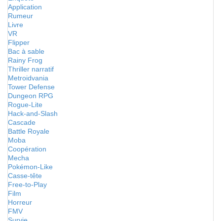
Application
Rumeur
Livre
VR
Flipper
Bac à sable
Rainy Frog
Thriller narratif
Metroidvania
Tower Defense
Dungeon RPG
Rogue-Lite
Hack-and-Slash
Cascade
Battle Royale
Moba
Coopération
Mecha
Pokémon-Like
Casse-tête
Free-to-Play
Film
Horreur
FMV
Survie