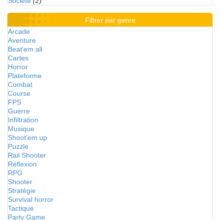
Société
(2)
Filtrer par genre
Arcade
Aventure
Beat'em all
Cartes
Horror
Plateforme
Combat
Course
FPS
Guerre
Infiltration
Musique
Shoot'em up
Puzzle
Rail Shooter
Réflexion
RPG
Shooter
Stratégie
Survival horror
Tactique
Party Game