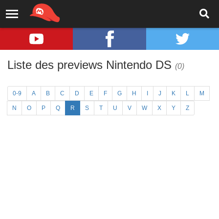
Liste des previews Nintendo DS
(0)
0-9
A
B
C
D
E
F
G
H
I
J
K
L
M
N
O
P
Q
R
S
T
U
V
W
X
Y
Z