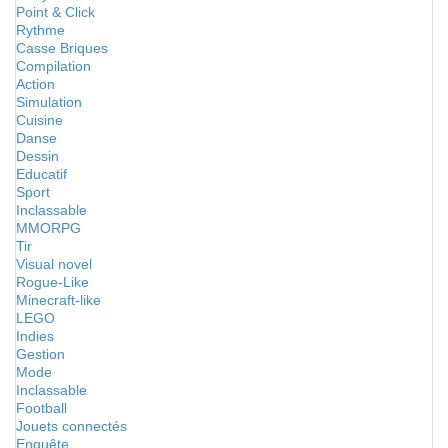
Point & Click
Rythme
Casse Briques
Compilation
Action
Simulation
Cuisine
Danse
Dessin
Educatif
Sport
Inclassable
MMORPG
Tir
Visual novel
Rogue-Like
Minecraft-like
LEGO
Indies
Gestion
Mode
Inclassable
Football
Jouets connectés
Enquête