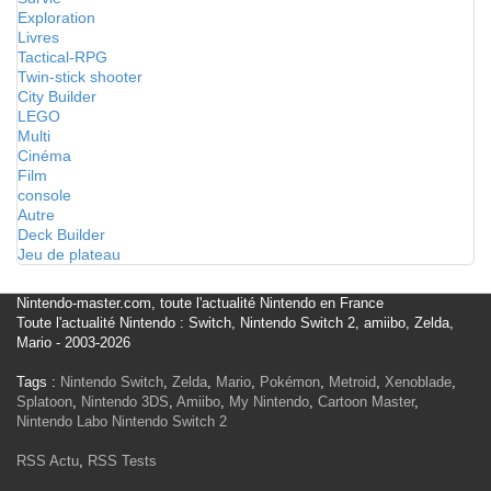
Exploration
Livres
Tactical-RPG
Twin-stick shooter
City Builder
LEGO
Multi
Cinéma
Film
console
Autre
Deck Builder
Jeu de plateau
Nintendo-master.com, toute l'actualité Nintendo en France
Toute l'actualité Nintendo : Switch, Nintendo Switch 2, amiibo, Zelda,
Mario - 2003-2026
Tags :
Nintendo Switch
,
Zelda
,
Mario
,
Pokémon
,
Metroid
,
Xenoblade
,
Splatoon
,
Nintendo 3DS
,
Amiibo
,
My Nintendo
,
Cartoon Master
,
Nintendo Labo
Nintendo Switch 2
RSS Actu
,
RSS Tests