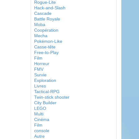
Rogue-Lite
Hack-and-Slash
Cascade
Battle Royale
Moba
Coopération
Mecha
Pokémon-Like
Casse-tête
Free-to-Play
Film
Horreur
FMV
Survie
Exploration
Livres
Tactical-RPG
Twin-stick shooter
City Builder
LEGO
Multi
Cinéma
Film
console
Autre