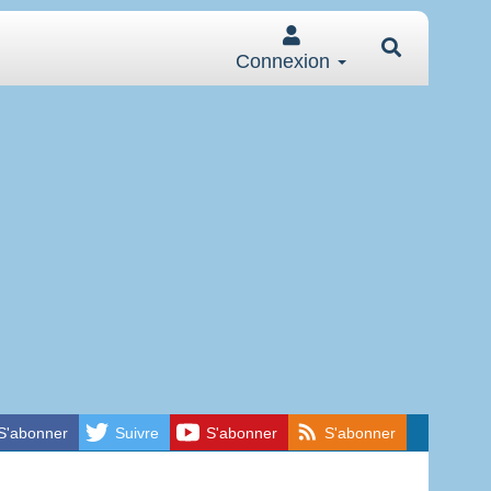
Connexion
S'abonner
Suivre
S'abonner
S'abonner