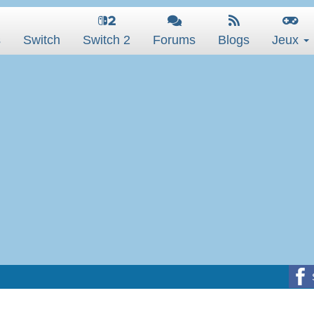
s
Switch
Switch 2
Forums
Blogs
Jeux