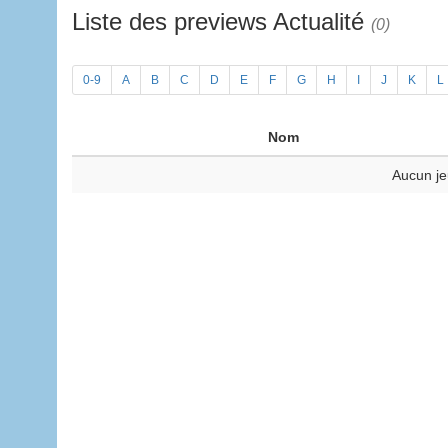
Liste des previews Actualité
(0)
0-9
A
B
C
D
E
F
G
H
I
J
K
L
Nom
Aucun je