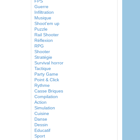
FPS
Guerre
Infiltration
Musique
Shoot'em up
Puzzle
Rail Shooter
Réflexion
RPG
Shooter
Stratégie
Survival horror
Tactique
Party Game
Point & Click
Rythme
Casse Briques
Compilation
Action
Simulation
Cuisine
Danse
Dessin
Educatif
Sport