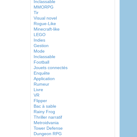
Inclassable
MMORPG
Tir
Visual novel
Rogue-Like
Minecraft-like
LEGO
Indies
Gestion
Mode
Inclassable
Football
Jouets connectés
Enquête
Application
Rumeur
Livre
VR
Flipper
Bac à sable
Rainy Frog
Thriller narratif
Metroidvania
Tower Defense
Dungeon RPG