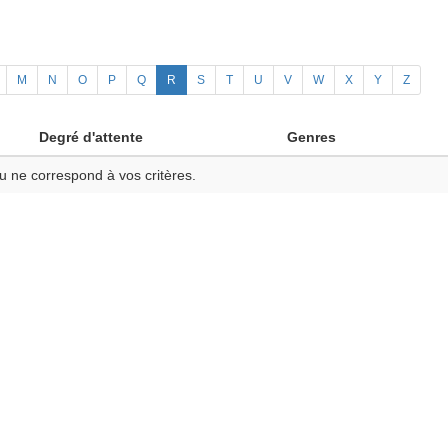
M
N
O
P
Q
R
S
T
U
V
W
X
Y
Z
Degré d'attente
Genres
u ne correspond à vos critères.