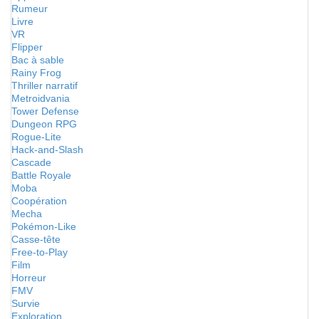
Rumeur
Livre
VR
Flipper
Bac à sable
Rainy Frog
Thriller narratif
Metroidvania
Tower Defense
Dungeon RPG
Rogue-Lite
Hack-and-Slash
Cascade
Battle Royale
Moba
Coopération
Mecha
Pokémon-Like
Casse-tête
Free-to-Play
Film
Horreur
FMV
Survie
Exploration