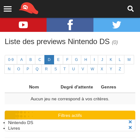
Liste des previews Nintendo DS
(0)
0-9
A
B
C
D
E
F
G
H
I
J
K
L
M
N
O
P
Q
R
S
T
U
V
W
X
Y
Z
Nom
Degré d'attente
Genres
Aucun jeu ne correspond à vos critères.
Filtres actifs
Nintendo DS
Livres