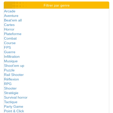
Filtrer par genre
Arcade
Aventure
Beat'em all
Cartes
Horror
Plateforme
Combat
Course
FPS
Guerre
Infiltration
Musique
Shoot'em up
Puzzle
Rail Shooter
Réflexion
RPG
Shooter
Stratégie
Survival horror
Tactique
Party Game
Point & Click