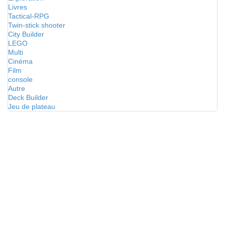
Livres
Tactical-RPG
Twin-stick shooter
City Builder
LEGO
Multi
Cinéma
Film
console
Autre
Deck Builder
Jeu de plateau