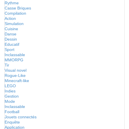
Rythme
Casse Briques
Compilation
Action
Simulation
Cuisine
Danse
Dessin
Educatif
Sport
Inclassable
MMORPG
Tir
Visual novel
Rogue-Like
Minecraft-like
LEGO
Indies
Gestion
Mode
Inclassable
Football
Jouets connectés
Enquête
Application