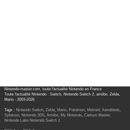
Nintendo-master.com, toute l'actualité Nintendo en France
Toute l'actualité Nintendo : Switch, Nintendo Switch 2, amiibo, Zelda,
Mario - 2003-2026
Tags :
Nintendo Switch
,
Zelda
,
Mario
,
Pokémon
,
Metroid
,
Xenoblade
,
Splatoon
,
Nintendo 3DS
,
Amiibo
,
My Nintendo
,
Cartoon Master
,
Nintendo Labo
Nintendo Switch 2