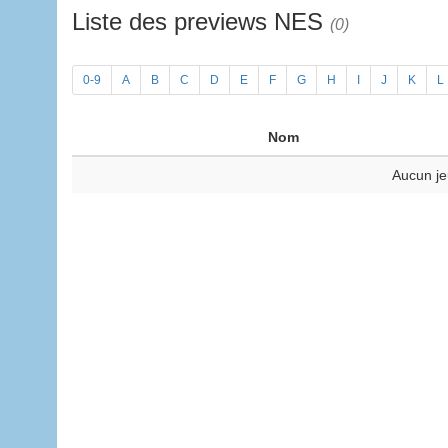
Liste des previews NES
(0)
0-9
A
B
C
D
E
F
G
H
I
J
K
L
Nom
Aucun je