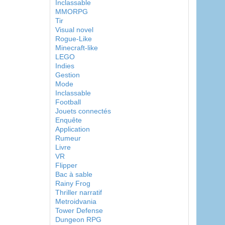
Inclassable
MMORPG
Tir
Visual novel
Rogue-Like
Minecraft-like
LEGO
Indies
Gestion
Mode
Inclassable
Football
Jouets connectés
Enquête
Application
Rumeur
Livre
VR
Flipper
Bac à sable
Rainy Frog
Thriller narratif
Metroidvania
Tower Defense
Dungeon RPG