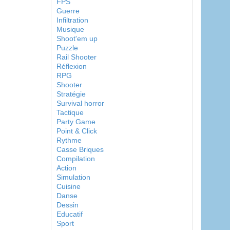
FPS
Guerre
Infiltration
Musique
Shoot'em up
Puzzle
Rail Shooter
Réflexion
RPG
Shooter
Stratégie
Survival horror
Tactique
Party Game
Point & Click
Rythme
Casse Briques
Compilation
Action
Simulation
Cuisine
Danse
Dessin
Educatif
Sport