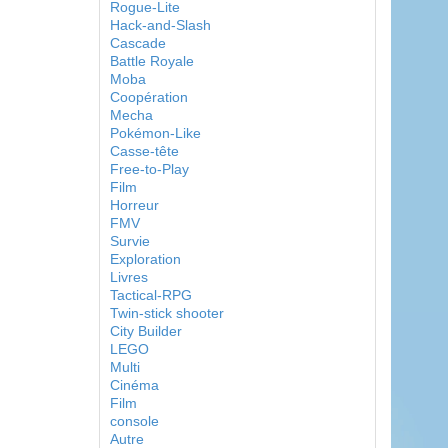
Rogue-Lite
Hack-and-Slash
Cascade
Battle Royale
Moba
Coopération
Mecha
Pokémon-Like
Casse-tête
Free-to-Play
Film
Horreur
FMV
Survie
Exploration
Livres
Tactical-RPG
Twin-stick shooter
City Builder
LEGO
Multi
Cinéma
Film
console
Autre