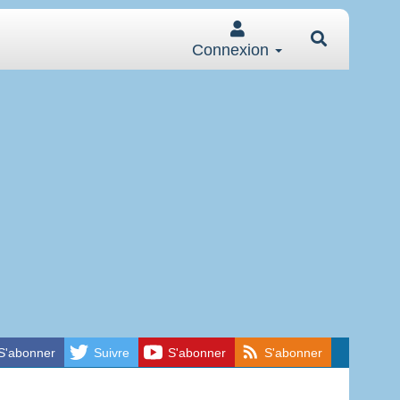
Connexion
S'abonner
Suivre
S'abonner
S'abonner