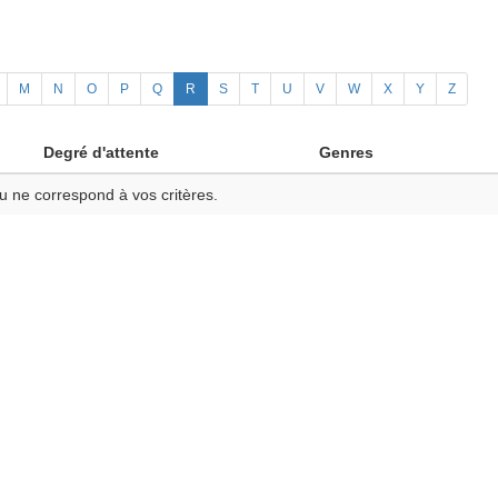
M
N
O
P
Q
R
S
T
U
V
W
X
Y
Z
Degré d'attente
Genres
u ne correspond à vos critères.