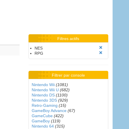
Filtres actifs
NES
RPG
Filtrer par console
Nintendo Wii
(1081)
Nintendo Wii U
(682)
Nintendo DS
(1100)
Nintendo 3DS
(929)
Retro-Gaming
(15)
GameBoy Advance
(67)
GameCube
(422)
GameBoy
(119)
Nintendo 64
(315)