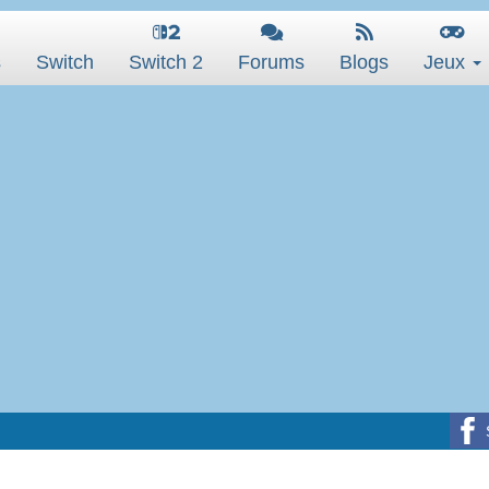
s
Switch
Switch 2
Forums
Blogs
Jeux