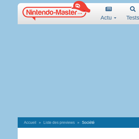
Actu
Test
Accueil
Liste des previews
Société