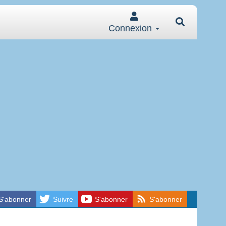
Connexion
S'abonner
Suivre
S'abonner
S'abonner