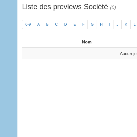
Liste des previews Société
(0)
0-9
A
B
C
D
E
F
G
H
I
J
K
L
Nom
Aucun je