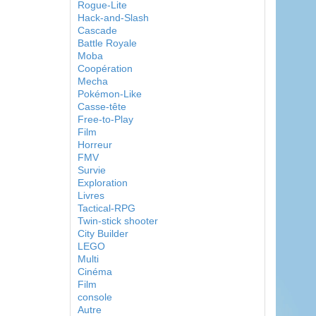
Rogue-Lite
Hack-and-Slash
Cascade
Battle Royale
Moba
Coopération
Mecha
Pokémon-Like
Casse-tête
Free-to-Play
Film
Horreur
FMV
Survie
Exploration
Livres
Tactical-RPG
Twin-stick shooter
City Builder
LEGO
Multi
Cinéma
Film
console
Autre