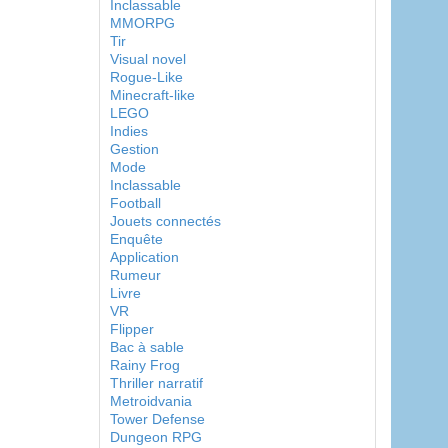
Inclassable
MMORPG
Tir
Visual novel
Rogue-Like
Minecraft-like
LEGO
Indies
Gestion
Mode
Inclassable
Football
Jouets connectés
Enquête
Application
Rumeur
Livre
VR
Flipper
Bac à sable
Rainy Frog
Thriller narratif
Metroidvania
Tower Defense
Dungeon RPG