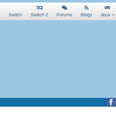
s
Switch
Switch 2
Forums
Blogs
Jeux