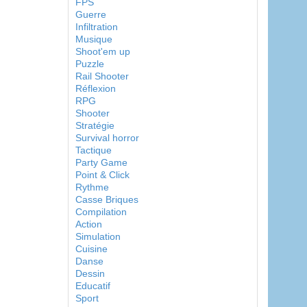
FPS
Guerre
Infiltration
Musique
Shoot'em up
Puzzle
Rail Shooter
Réflexion
RPG
Shooter
Stratégie
Survival horror
Tactique
Party Game
Point & Click
Rythme
Casse Briques
Compilation
Action
Simulation
Cuisine
Danse
Dessin
Educatif
Sport