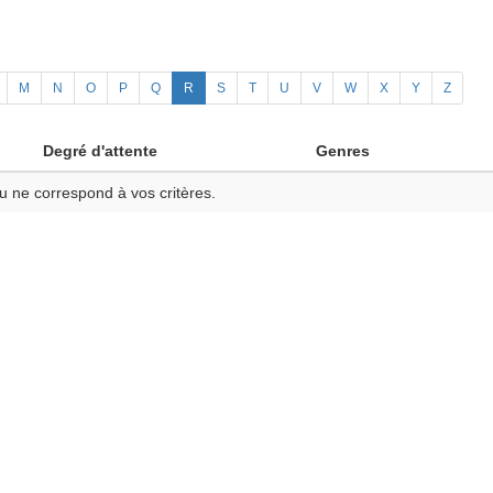
M
N
O
P
Q
R
S
T
U
V
W
X
Y
Z
Degré d'attente
Genres
u ne correspond à vos critères.