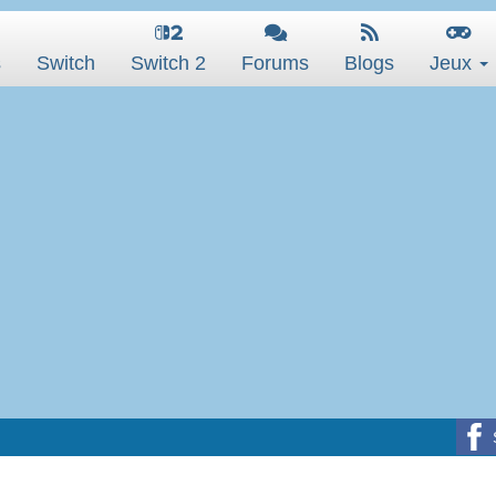
s
Switch
Switch 2
Forums
Blogs
Jeux