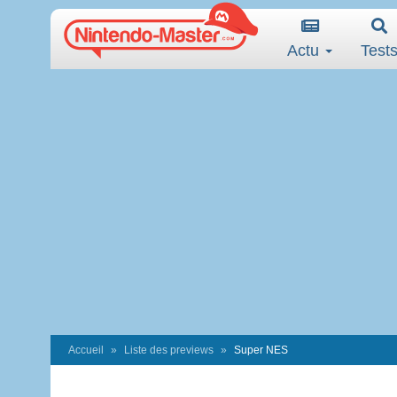
Actu
Test
Accueil
Liste des previews
Super NES