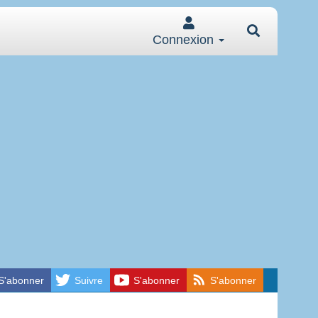
Connexion
S'abonner
Suivre
S'abonner
S'abonner