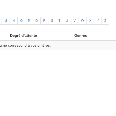
M
N
O
P
Q
R
S
T
U
V
W
X
Y
Z
Degré d'attente
Genres
u ne correspond à vos critères.