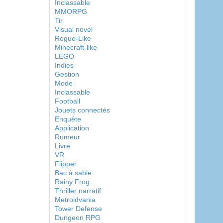
Inclassable
MMORPG
Tir
Visual novel
Rogue-Like
Minecraft-like
LEGO
Indies
Gestion
Mode
Inclassable
Football
Jouets connectés
Enquête
Application
Rumeur
Livre
VR
Flipper
Bac à sable
Rainy Frog
Thriller narratif
Metroidvania
Tower Defense
Dungeon RPG