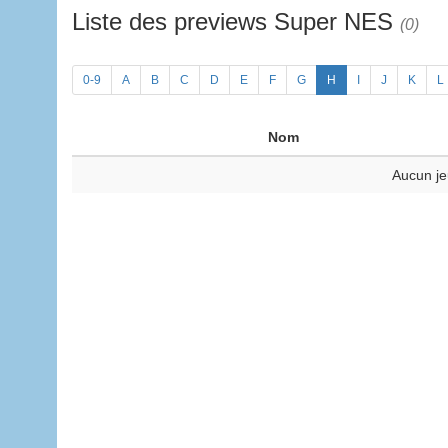
Liste des previews Super NES
(0)
0-9
A
B
C
D
E
F
G
H
I
J
K
L
Nom
Aucun je