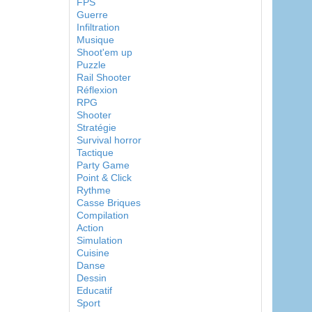
FPS
Guerre
Infiltration
Musique
Shoot'em up
Puzzle
Rail Shooter
Réflexion
RPG
Shooter
Stratégie
Survival horror
Tactique
Party Game
Point & Click
Rythme
Casse Briques
Compilation
Action
Simulation
Cuisine
Danse
Dessin
Educatif
Sport