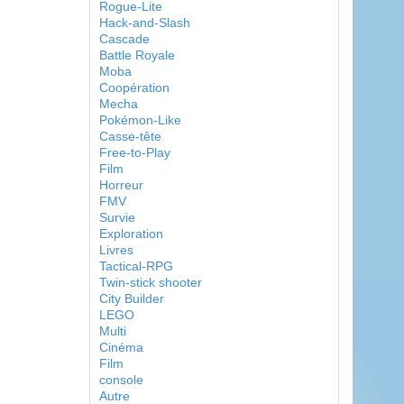
Rogue-Lite
Hack-and-Slash
Cascade
Battle Royale
Moba
Coopération
Mecha
Pokémon-Like
Casse-tête
Free-to-Play
Film
Horreur
FMV
Survie
Exploration
Livres
Tactical-RPG
Twin-stick shooter
City Builder
LEGO
Multi
Cinéma
Film
console
Autre