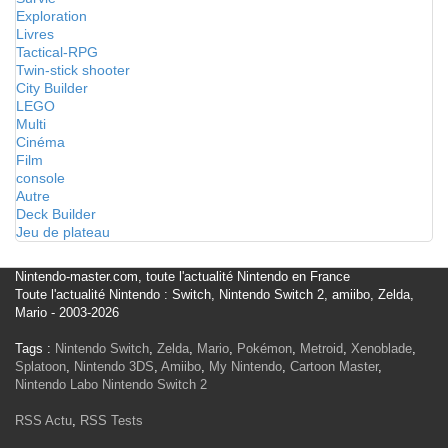
Exploration
Livres
Tactical-RPG
Twin-stick shooter
City Builder
LEGO
Multi
Cinéma
Film
console
Autre
Deck Builder
Jeu de plateau
Nintendo-master.com, toute l'actualité Nintendo en France
Toute l'actualité Nintendo : Switch, Nintendo Switch 2, amiibo, Zelda,
Mario - 2003-2026
Tags :
Nintendo Switch
,
Zelda
,
Mario
,
Pokémon
,
Metroid
,
Xenoblade
,
Splatoon
,
Nintendo 3DS
,
Amiibo
,
My Nintendo
,
Cartoon Master
,
Nintendo Labo
Nintendo Switch 2
RSS Actu
,
RSS Tests