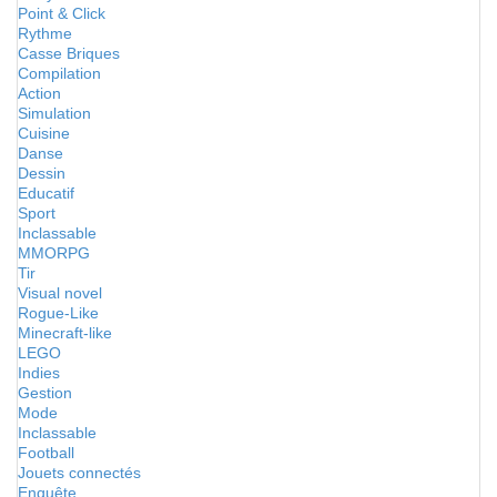
Point & Click
Rythme
Casse Briques
Compilation
Action
Simulation
Cuisine
Danse
Dessin
Educatif
Sport
Inclassable
MMORPG
Tir
Visual novel
Rogue-Like
Minecraft-like
LEGO
Indies
Gestion
Mode
Inclassable
Football
Jouets connectés
Enquête