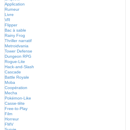
Application
Rumeur
Livre
VR
Flipper
Bac à sable
Rainy Frog
Thriller narratif
Metroidvania
Tower Defense
Dungeon RPG
Rogue-Lite
Hack-and-Slash
Cascade
Battle Royale
Moba
Coopération
Mecha
Pokémon-Like
Casse-tête
Free-to-Play
Film
Horreur
FMV
Survie