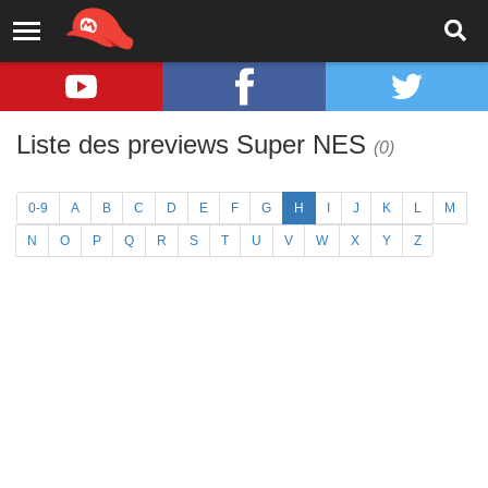
Liste des previews Super NES
(0)
0-9
A
B
C
D
E
F
G
H
I
J
K
L
M
N
O
P
Q
R
S
T
U
V
W
X
Y
Z