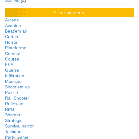
Société
(2)
Filtrer par genre
Arcade
Aventure
Beat'em all
Cartes
Horror
Plateforme
Combat
Course
FPS
Guerre
Infiltration
Musique
Shoot'em up
Puzzle
Rail Shooter
Réflexion
RPG
Shooter
Stratégie
Survival horror
Tactique
Party Game