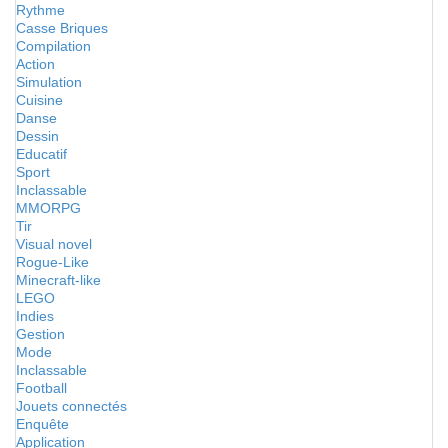
Rythme
Casse Briques
Compilation
Action
Simulation
Cuisine
Danse
Dessin
Educatif
Sport
Inclassable
MMORPG
Tir
Visual novel
Rogue-Like
Minecraft-like
LEGO
Indies
Gestion
Mode
Inclassable
Football
Jouets connectés
Enquête
Application