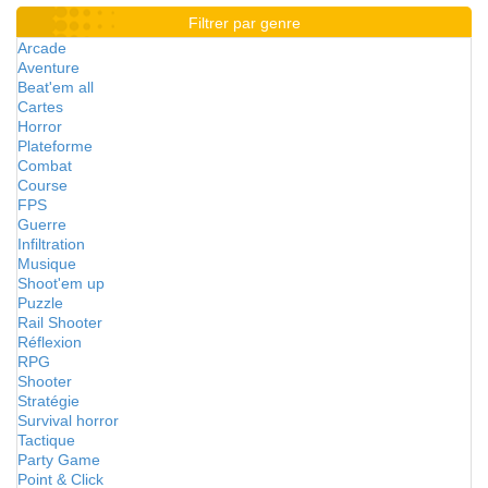
Filtrer par genre
Arcade
Aventure
Beat'em all
Cartes
Horror
Plateforme
Combat
Course
FPS
Guerre
Infiltration
Musique
Shoot'em up
Puzzle
Rail Shooter
Réflexion
RPG
Shooter
Stratégie
Survival horror
Tactique
Party Game
Point & Click