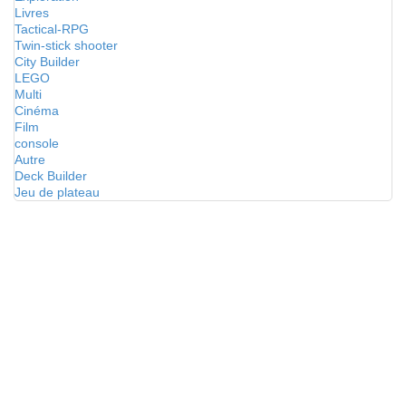
Livres
Tactical-RPG
Twin-stick shooter
City Builder
LEGO
Multi
Cinéma
Film
console
Autre
Deck Builder
Jeu de plateau