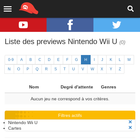
Liste des previews Nintendo Wii U
(0)
0-9
A
B
C
D
E
F
G
H
I
J
K
L
M
N
O
P
Q
R
S
T
U
V
W
X
Y
Z
Nom
Degré d'attente
Genres
Aucun jeu ne correspond à vos critères.
Filtres actifs
Nintendo Wii U
Cartes