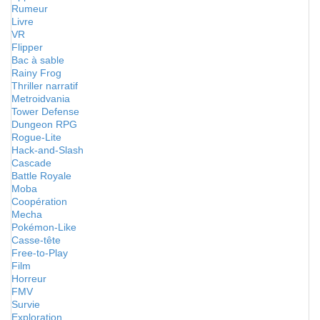
Rumeur
Livre
VR
Flipper
Bac à sable
Rainy Frog
Thriller narratif
Metroidvania
Tower Defense
Dungeon RPG
Rogue-Lite
Hack-and-Slash
Cascade
Battle Royale
Moba
Coopération
Mecha
Pokémon-Like
Casse-tête
Free-to-Play
Film
Horreur
FMV
Survie
Exploration