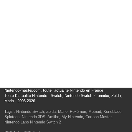
Nintendo-master.com, toute l'actualité Nintendo en France
Toute l'actualité Nintendo : Switch, Nintendo Switch 2, amiibo, Zelda,
Mario - 2003-2026
Tags :
Nintendo Switch
,
Zelda
,
Mario
,
Pokémon
,
Metroid
,
Xenoblade
,
Splatoon
,
Nintendo 3DS
,
Amiibo
,
My Nintendo
,
Cartoon Master
,
Nintendo Labo
Nintendo Switch 2