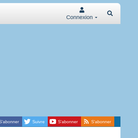
Connexion
S'abonner
Suivre
S'abonner
S'abonner