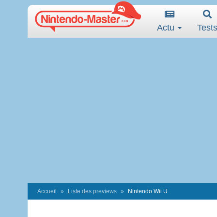
Actu
Test
Accueil
Liste des previews
Nintendo Wii U