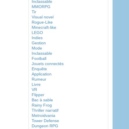
Inclassable
MMORPG
Tir
Visual novel
Rogue-Like
Minecraft-like
LEGO
Indies
Gestion
Mode
Inclassable
Football
Jouets connectés
Enquête
Application
Rumeur
Livre
VR
Flipper
Bac à sable
Rainy Frog
Thriller narratif
Metroidvania
Tower Defense
Dungeon RPG