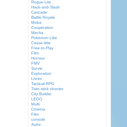
Rogue-Lite
Hack-and-Slash
Cascade
Battle Royale
Moba
Coopération
Mecha
Pokémon-Like
Casse-tête
Free-to-Play
Film
Horreur
FMV
Survie
Exploration
Livres
Tactical-RPG
Twin-stick shooter
City Builder
LEGO
Multi
Cinéma
Film
console
Autre