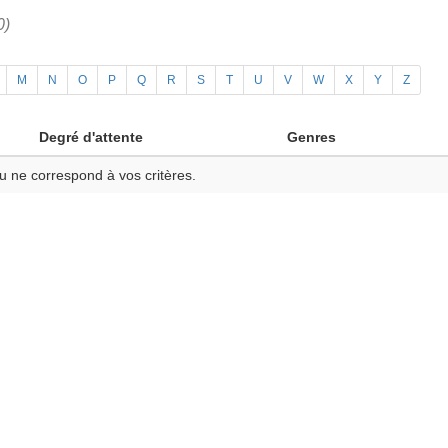
0)
M
N
O
P
Q
R
S
T
U
V
W
X
Y
Z
Degré d'attente
Genres
u ne correspond à vos critères.