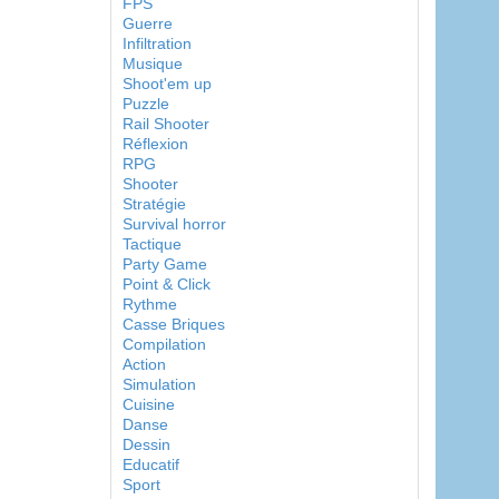
FPS
Guerre
Infiltration
Musique
Shoot'em up
Puzzle
Rail Shooter
Réflexion
RPG
Shooter
Stratégie
Survival horror
Tactique
Party Game
Point & Click
Rythme
Casse Briques
Compilation
Action
Simulation
Cuisine
Danse
Dessin
Educatif
Sport