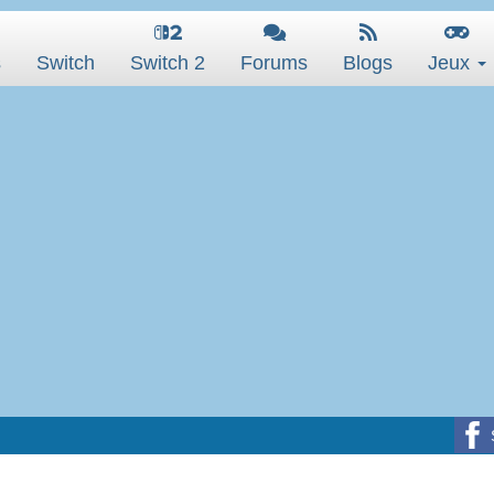
s
Switch
Switch 2
Forums
Blogs
Jeux