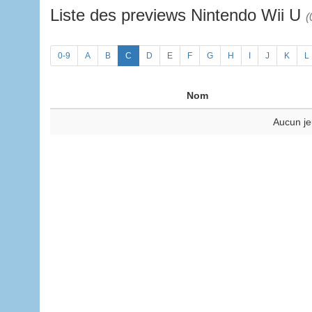
Liste des previews Nintendo Wii U
(
0-9
A
B
C
D
E
F
G
H
I
J
K
L
Nom
Aucun je