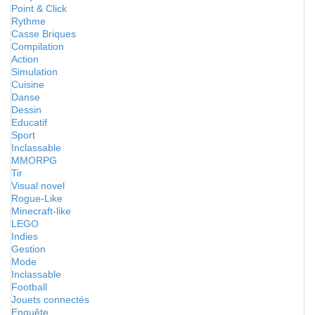
Point & Click
Rythme
Casse Briques
Compilation
Action
Simulation
Cuisine
Danse
Dessin
Educatif
Sport
Inclassable
MMORPG
Tir
Visual novel
Rogue-Like
Minecraft-like
LEGO
Indies
Gestion
Mode
Inclassable
Football
Jouets connectés
Enquête