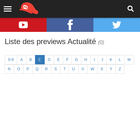
Liste des previews Actualité
(0)
0-9
A
B
C
D
E
F
G
H
I
J
K
L
M
N
O
P
Q
R
S
T
U
V
W
X
Y
Z