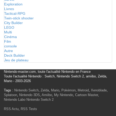
Exploration
Livres
Tactical-RPG
Twin-stick shooter
City Builder
LEGO
Multi
Cinéma
Film
console
Autre
Deck Builder
Jeu de plateau
Nintendo-master.com, toute l'actualité Nintendo en France
Toute l'actualité Nintendo : Switch, Nintendo Switch 2, amiibo, Zelda,
Mario - 2003-2026
Tags :
Nintendo Switch
,
Zelda
,
Mario
,
Pokémon
,
Metroid
,
Xenoblade
,
Splatoon
,
Nintendo 3DS
,
Amiibo
,
My Nintendo
,
Cartoon Master
,
Nintendo Labo
Nintendo Switch 2
RSS Actu
,
RSS Tests