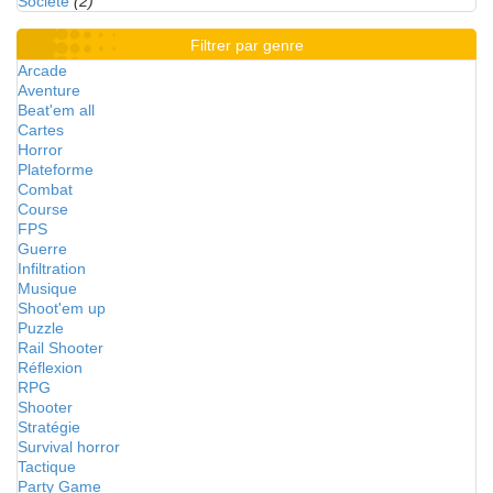
Société
(2)
Filtrer par genre
Arcade
Aventure
Beat'em all
Cartes
Horror
Plateforme
Combat
Course
FPS
Guerre
Infiltration
Musique
Shoot'em up
Puzzle
Rail Shooter
Réflexion
RPG
Shooter
Stratégie
Survival horror
Tactique
Party Game