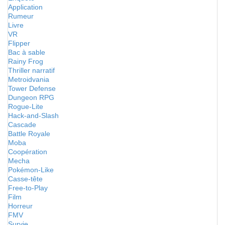
Application
Rumeur
Livre
VR
Flipper
Bac à sable
Rainy Frog
Thriller narratif
Metroidvania
Tower Defense
Dungeon RPG
Rogue-Lite
Hack-and-Slash
Cascade
Battle Royale
Moba
Coopération
Mecha
Pokémon-Like
Casse-tête
Free-to-Play
Film
Horreur
FMV
Survie