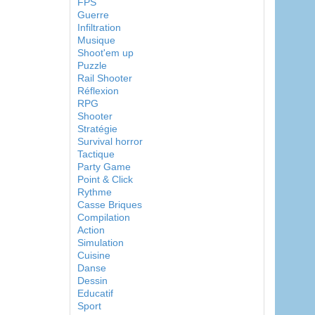
FPS
Guerre
Infiltration
Musique
Shoot'em up
Puzzle
Rail Shooter
Réflexion
RPG
Shooter
Stratégie
Survival horror
Tactique
Party Game
Point & Click
Rythme
Casse Briques
Compilation
Action
Simulation
Cuisine
Danse
Dessin
Educatif
Sport