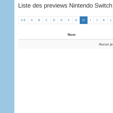
Liste des previews Nintendo Switc
0-9
A
B
C
D
E
F
G
H
I
J
K
L
Nom
Aucun je