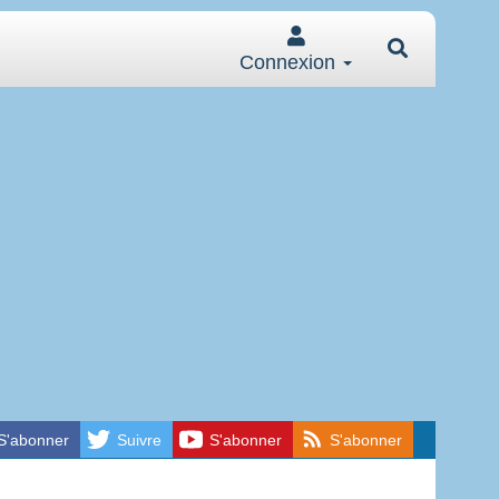
Connexion
S'abonner
Suivre
S'abonner
S'abonner