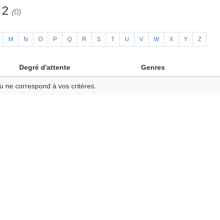
h 2
(0)
M
N
O
P
Q
R
S
T
U
V
W
X
Y
Z
Degré d'attente
Genres
u ne correspond à vos critères.