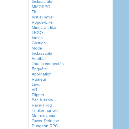
Inclassable
MMORPG
Tir
Visual novel
Rogue-Like
Minecraft-like
LEGO
Indies
Gestion
Mode
Inclassable
Football
Jouets connectés
Enquête
Application
Rumeur
Livre
VR
Flipper
Bac à sable
Rainy Frog
Thriller narratif
Metroidvania
Tower Defense
Dungeon RPG