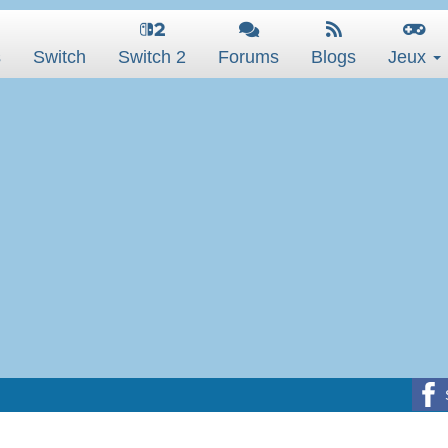
s
Switch
Switch 2
Forums
Blogs
Jeux