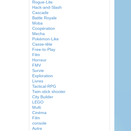
Rogue-Lite
Hack-and-Slash
Cascade
Battle Royale
Moba
Coopération
Mecha
Pokémon-Like
Casse-tête
Free-to-Play
Film
Horreur
FMV
Survie
Exploration
Livres
Tactical-RPG
Twin-stick shooter
City Builder
LEGO
Multi
Cinéma
Film
console
Autre