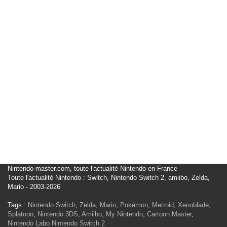
Nintendo-master.com, toute l'actualité Nintendo en France
Toute l'actualité Nintendo : Switch, Nintendo Switch 2, amiibo, Zelda,
Mario - 2003-2026
Tags :
Nintendo Switch
,
Zelda
,
Mario
,
Pokémon
,
Metroid
,
Xenoblade
,
Splatoon
,
Nintendo 3DS
,
Amiibo
,
My Nintendo
,
Cartoon Master
,
Nintendo Labo
Nintendo Switch 2