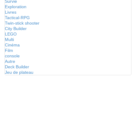
Survie
Exploration
Livres
Tactical-RPG
Twin-stick shooter
City Builder
LEGO
Multi
Cinéma
Film
console
Autre
Deck Builder
Jeu de plateau