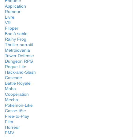
Enquête
Application
Rumeur
Livre
VR
Flipper
Bac à sable
Rainy Frog
Thriller narratif
Metroidvania
Tower Defense
Dungeon RPG
Rogue-Lite
Hack-and-Slash
Cascade
Battle Royale
Moba
Coopération
Mecha
Pokémon-Like
Casse-tête
Free-to-Play
Film
Horreur
FMV