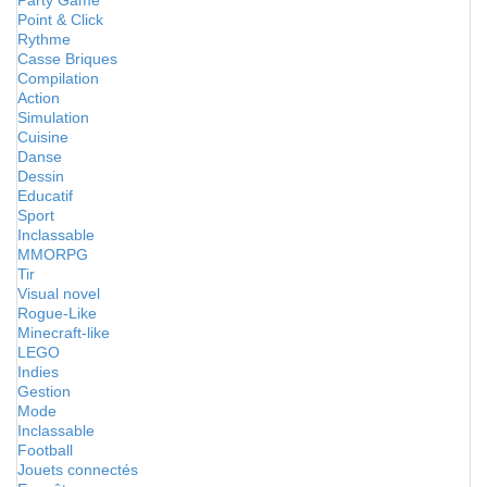
Party Game
Point & Click
Rythme
Casse Briques
Compilation
Action
Simulation
Cuisine
Danse
Dessin
Educatif
Sport
Inclassable
MMORPG
Tir
Visual novel
Rogue-Like
Minecraft-like
LEGO
Indies
Gestion
Mode
Inclassable
Football
Jouets connectés