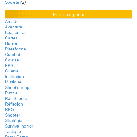
Société
(2)
Filtrer par genre
Arcade
Aventure
Beat'em all
Cartes
Horror
Plateforme
Combat
Course
FPS
Guerre
Infiltration
Musique
Shoot'em up
Puzzle
Rail Shooter
Réflexion
RPG
Shooter
Stratégie
Survival horror
Tactique