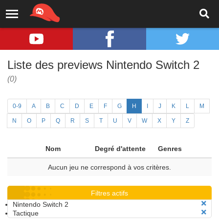
Liste des previews Nintendo Switch 2
(0)
0-9
A
B
C
D
E
F
G
H
I
J
K
L
M
N
O
P
Q
R
S
T
U
V
W
X
Y
Z
Nom
Degré d'attente
Genres
Aucun jeu ne correspond à vos critères.
Filtres actifs
Nintendo Switch 2
Tactique