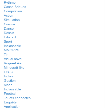
Rythme
Casse Briques
Compilation
Action
Simulation
Cuisine
Danse
Dessin
Educatif
Sport
Inclassable
MMORPG
Tir
Visual novel
Rogue-Like
Minecraft-like
LEGO
Indies
Gestion
Mode
Inclassable
Football
Jouets connectés
Enquête
Application