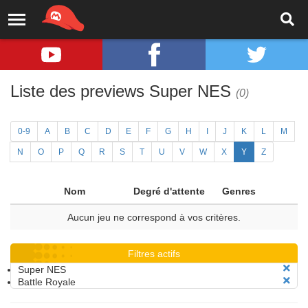
Liste des previews Super NES
(0)
0-9
A
B
C
D
E
F
G
H
I
J
K
L
M
N
O
P
Q
R
S
T
U
V
W
X
Y
Z
Nom
Degré d'attente
Genres
Aucun jeu ne correspond à vos critères.
Filtres actifs
Super NES
Battle Royale