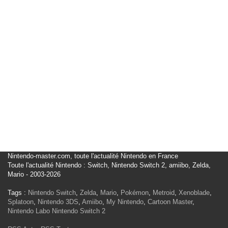
Nintendo-master.com, toute l'actualité Nintendo en France
Toute l'actualité Nintendo : Switch, Nintendo Switch 2, amiibo, Zelda,
Mario - 2003-2026
Tags :
Nintendo Switch
,
Zelda
,
Mario
,
Pokémon
,
Metroid
,
Xenoblade
,
Splatoon
,
Nintendo 3DS
,
Amiibo
,
My Nintendo
,
Cartoon Master
,
Nintendo Labo
Nintendo Switch 2