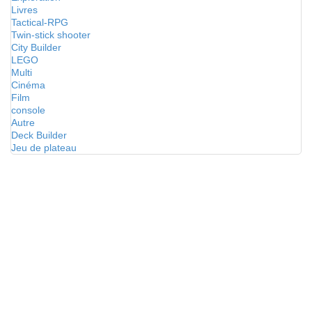
Livres
Tactical-RPG
Twin-stick shooter
City Builder
LEGO
Multi
Cinéma
Film
console
Autre
Deck Builder
Jeu de plateau