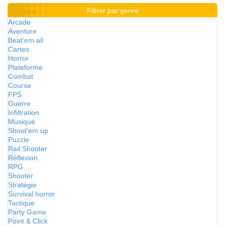
Filtrer par genre
Arcade
Aventure
Beat'em all
Cartes
Horror
Plateforme
Combat
Course
FPS
Guerre
Infiltration
Musique
Shoot'em up
Puzzle
Rail Shooter
Réflexion
RPG
Shooter
Stratégie
Survival horror
Tactique
Party Game
Point & Click