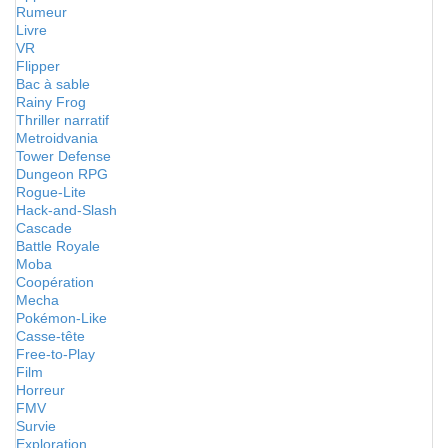
Rumeur
Livre
VR
Flipper
Bac à sable
Rainy Frog
Thriller narratif
Metroidvania
Tower Defense
Dungeon RPG
Rogue-Lite
Hack-and-Slash
Cascade
Battle Royale
Moba
Coopération
Mecha
Pokémon-Like
Casse-tête
Free-to-Play
Film
Horreur
FMV
Survie
Exploration