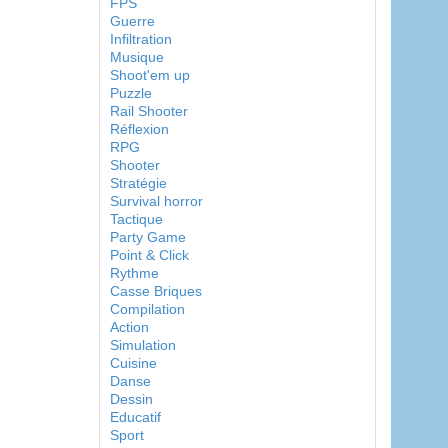
FPS
Guerre
Infiltration
Musique
Shoot'em up
Puzzle
Rail Shooter
Réflexion
RPG
Shooter
Stratégie
Survival horror
Tactique
Party Game
Point & Click
Rythme
Casse Briques
Compilation
Action
Simulation
Cuisine
Danse
Dessin
Educatif
Sport