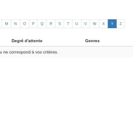
M
N
O
P
Q
R
S
T
U
V
W
X
Y
Z
Degré d'attente
Genres
u ne correspond à vos critères.