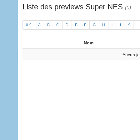
Liste des previews Super NES
(0)
0-9
A
B
C
D
E
F
G
H
I
J
K
L
Nom
Aucun je