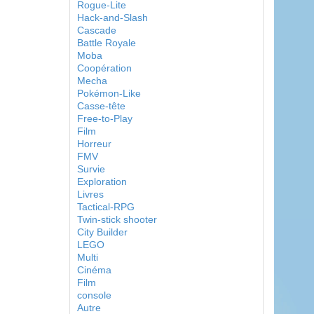
Rogue-Lite
Hack-and-Slash
Cascade
Battle Royale
Moba
Coopération
Mecha
Pokémon-Like
Casse-tête
Free-to-Play
Film
Horreur
FMV
Survie
Exploration
Livres
Tactical-RPG
Twin-stick shooter
City Builder
LEGO
Multi
Cinéma
Film
console
Autre