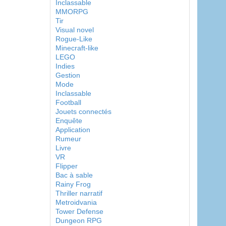
Inclassable
MMORPG
Tir
Visual novel
Rogue-Like
Minecraft-like
LEGO
Indies
Gestion
Mode
Inclassable
Football
Jouets connectés
Enquête
Application
Rumeur
Livre
VR
Flipper
Bac à sable
Rainy Frog
Thriller narratif
Metroidvania
Tower Defense
Dungeon RPG