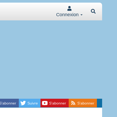
Connexion
S'abonner
Suivre
S'abonner
S'abonner