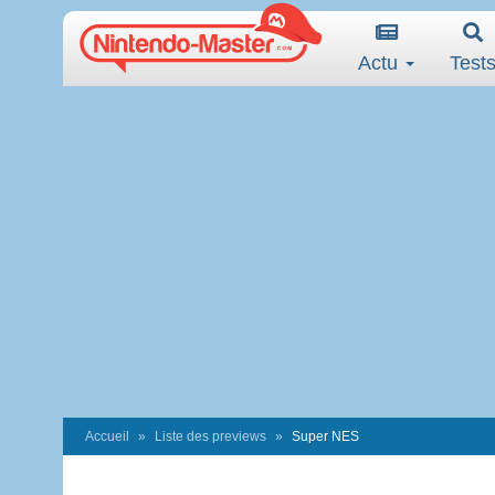
Actu
Test
Accueil
Liste des previews
Super NES