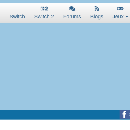
s
Switch
Switch 2
Forums
Blogs
Jeux