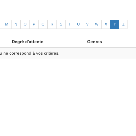
M
N
O
P
Q
R
S
T
U
V
W
X
Y
Z
Degré d'attente
Genres
u ne correspond à vos critères.