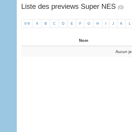
Liste des previews Super NES
(0)
0-9
A
B
C
D
E
F
G
H
I
J
K
L
Nom
Aucun je