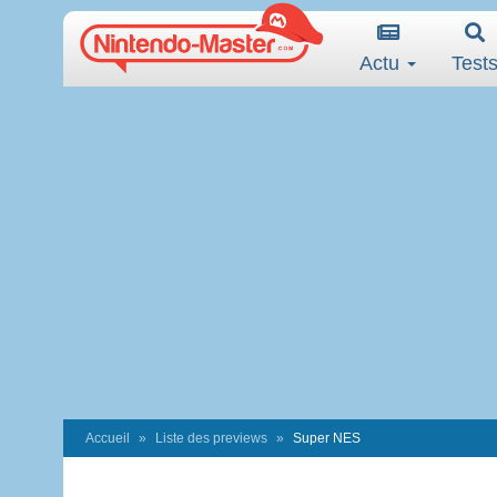
Actu
Test
Accueil
Liste des previews
Super NES