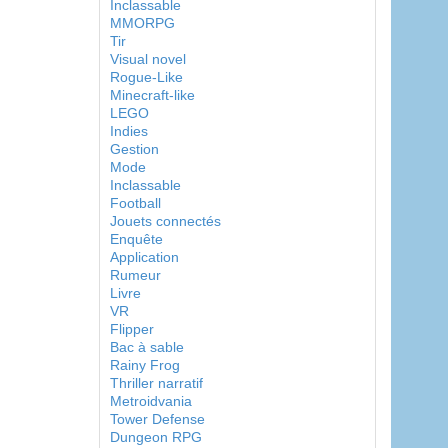
Inclassable
MMORPG
Tir
Visual novel
Rogue-Like
Minecraft-like
LEGO
Indies
Gestion
Mode
Inclassable
Football
Jouets connectés
Enquête
Application
Rumeur
Livre
VR
Flipper
Bac à sable
Rainy Frog
Thriller narratif
Metroidvania
Tower Defense
Dungeon RPG