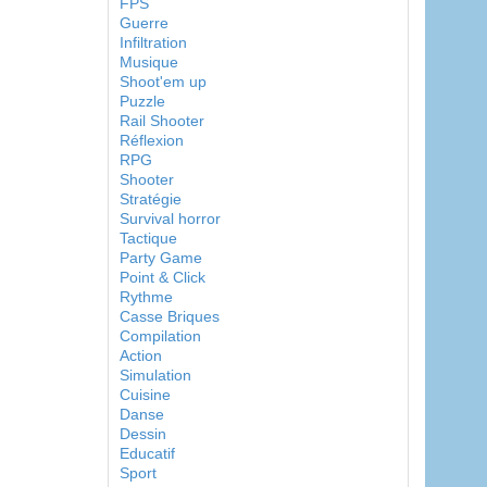
FPS
Guerre
Infiltration
Musique
Shoot'em up
Puzzle
Rail Shooter
Réflexion
RPG
Shooter
Stratégie
Survival horror
Tactique
Party Game
Point & Click
Rythme
Casse Briques
Compilation
Action
Simulation
Cuisine
Danse
Dessin
Educatif
Sport