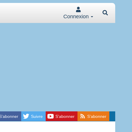
Connexion
S'abonner
Suivre
S'abonner
S'abonner