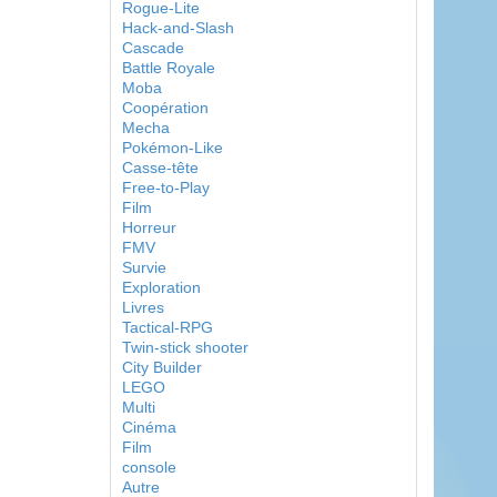
Rogue-Lite
Hack-and-Slash
Cascade
Battle Royale
Moba
Coopération
Mecha
Pokémon-Like
Casse-tête
Free-to-Play
Film
Horreur
FMV
Survie
Exploration
Livres
Tactical-RPG
Twin-stick shooter
City Builder
LEGO
Multi
Cinéma
Film
console
Autre