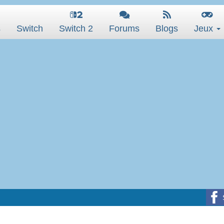
s
Switch
Switch 2
Forums
Blogs
Jeux