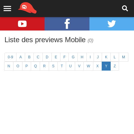
Liste des previews Mobile
(0)
0-9
A
B
C
D
E
F
G
H
I
J
K
L
M
N
O
P
Q
R
S
T
U
V
W
X
Y
Z