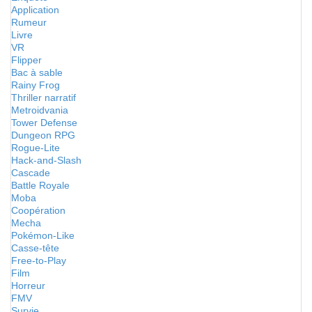
Application
Rumeur
Livre
VR
Flipper
Bac à sable
Rainy Frog
Thriller narratif
Metroidvania
Tower Defense
Dungeon RPG
Rogue-Lite
Hack-and-Slash
Cascade
Battle Royale
Moba
Coopération
Mecha
Pokémon-Like
Casse-tête
Free-to-Play
Film
Horreur
FMV
Survie