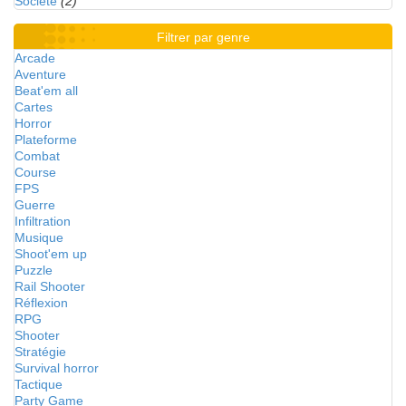
Société
(2)
Filtrer par genre
Arcade
Aventure
Beat'em all
Cartes
Horror
Plateforme
Combat
Course
FPS
Guerre
Infiltration
Musique
Shoot'em up
Puzzle
Rail Shooter
Réflexion
RPG
Shooter
Stratégie
Survival horror
Tactique
Party Game