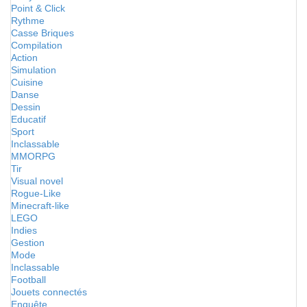
Point & Click
Rythme
Casse Briques
Compilation
Action
Simulation
Cuisine
Danse
Dessin
Educatif
Sport
Inclassable
MMORPG
Tir
Visual novel
Rogue-Like
Minecraft-like
LEGO
Indies
Gestion
Mode
Inclassable
Football
Jouets connectés
Enquête