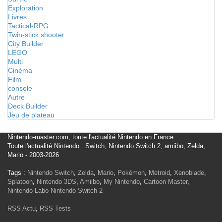
Exploration
Livres
Tactical-RPG
Twin-stick shooter
City Builder
LEGO
Multi
Cinéma
Film
console
Autre
Deck Builder
Jeu de plateau
Nintendo-master.com, toute l'actualité Nintendo en France
Toute l'actualité Nintendo : Switch, Nintendo Switch 2, amiibo, Zelda,
Mario - 2003-2026
Tags :
Nintendo Switch
,
Zelda
,
Mario
,
Pokémon
,
Metroid
,
Xenoblade
,
Splatoon
,
Nintendo 3DS
,
Amiibo
,
My Nintendo
,
Cartoon Master
,
Nintendo Labo
Nintendo Switch 2
RSS Actu
,
RSS Tests