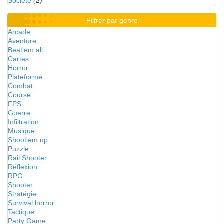
Société
(2)
Filtrer par genre
Arcade
Aventure
Beat'em all
Cartes
Horror
Plateforme
Combat
Course
FPS
Guerre
Infiltration
Musique
Shoot'em up
Puzzle
Rail Shooter
Réflexion
RPG
Shooter
Stratégie
Survival horror
Tactique
Party Game