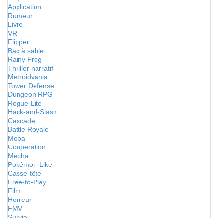
Application
Rumeur
Livre
VR
Flipper
Bac à sable
Rainy Frog
Thriller narratif
Metroidvania
Tower Defense
Dungeon RPG
Rogue-Lite
Hack-and-Slash
Cascade
Battle Royale
Moba
Coopération
Mecha
Pokémon-Like
Casse-tête
Free-to-Play
Film
Horreur
FMV
Survie