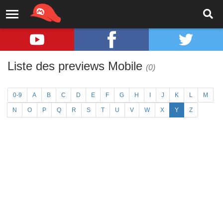
Liste des previews Mobile
(0)
0-9
A
B
C
D
E
F
G
H
I
J
K
L
M
N
O
P
Q
R
S
T
U
V
W
X
Y
Z