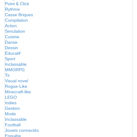
Point & Click
Rythme
Casse Briques
Compilation
Action
Simulation
Cuisine
Danse
Dessin
Educatif
Sport
Inclassable
MMORPG
Tir
Visual novel
Rogue-Like
Minecraft-like
LEGO
Indies
Gestion
Mode
Inclassable
Football
Jouets connectés
Enquête