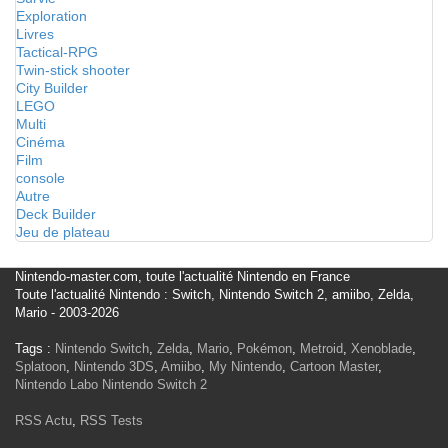
Exploration
Livres
Tactical-RPG
Twin-stick shooter
City Builder
LEGO
Multi
Cinéma
Film
console
Autre
Deck Builder
Jeu de plateau
Nintendo-master.com, toute l'actualité Nintendo en France
Toute l'actualité Nintendo : Switch, Nintendo Switch 2, amiibo, Zelda,
Mario - 2003-2026
Tags :
Nintendo Switch
,
Zelda
,
Mario
,
Pokémon
,
Metroid
,
Xenoblade
,
Splatoon
,
Nintendo 3DS
,
Amiibo
,
My Nintendo
,
Cartoon Master
,
Nintendo Labo
Nintendo Switch 2
RSS Actu
,
RSS Tests