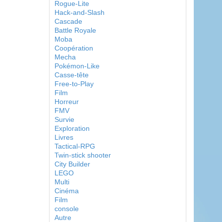
Rogue-Lite
Hack-and-Slash
Cascade
Battle Royale
Moba
Coopération
Mecha
Pokémon-Like
Casse-tête
Free-to-Play
Film
Horreur
FMV
Survie
Exploration
Livres
Tactical-RPG
Twin-stick shooter
City Builder
LEGO
Multi
Cinéma
Film
console
Autre