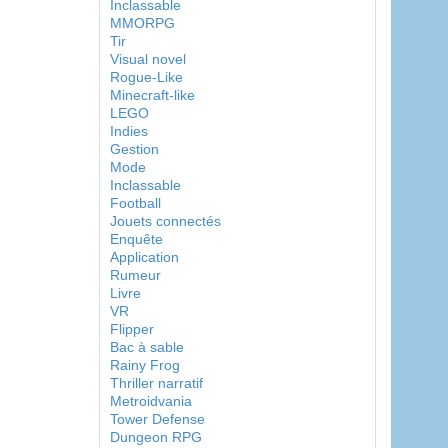
Inclassable
MMORPG
Tir
Visual novel
Rogue-Like
Minecraft-like
LEGO
Indies
Gestion
Mode
Inclassable
Football
Jouets connectés
Enquête
Application
Rumeur
Livre
VR
Flipper
Bac à sable
Rainy Frog
Thriller narratif
Metroidvania
Tower Defense
Dungeon RPG