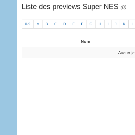
Liste des previews Super NES
(0)
0-9
A
B
C
D
E
F
G
H
I
J
K
L
Nom
Aucun je