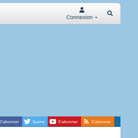
Connexion
S'abonner
Suivre
S'abonner
S'abonner