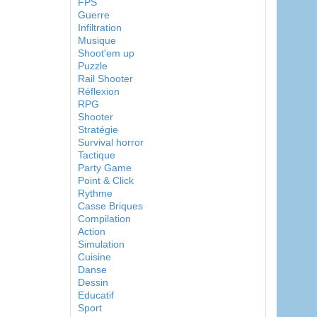
FPS
Guerre
Infiltration
Musique
Shoot'em up
Puzzle
Rail Shooter
Réflexion
RPG
Shooter
Stratégie
Survival horror
Tactique
Party Game
Point & Click
Rythme
Casse Briques
Compilation
Action
Simulation
Cuisine
Danse
Dessin
Educatif
Sport