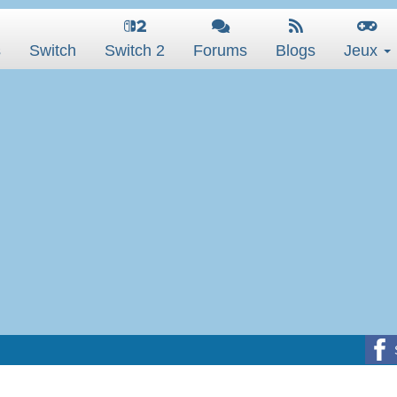
s
Switch
Switch 2
Forums
Blogs
Jeux