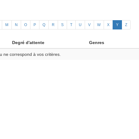
M
N
O
P
Q
R
S
T
U
V
W
X
Y
Z
Degré d'attente
Genres
u ne correspond à vos critères.