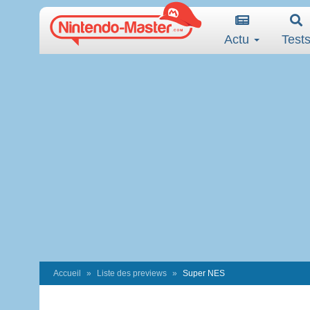
Actu
Test
Accueil
Liste des previews
Super NES