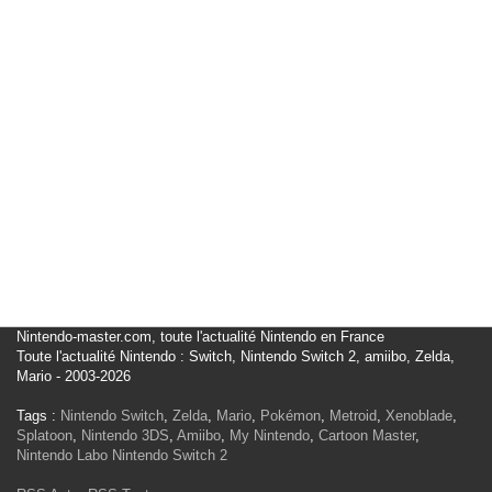
Nintendo-master.com, toute l'actualité Nintendo en France
Toute l'actualité Nintendo : Switch, Nintendo Switch 2, amiibo, Zelda,
Mario - 2003-2026
Tags :
Nintendo Switch
,
Zelda
,
Mario
,
Pokémon
,
Metroid
,
Xenoblade
,
Splatoon
,
Nintendo 3DS
,
Amiibo
,
My Nintendo
,
Cartoon Master
,
Nintendo Labo
Nintendo Switch 2