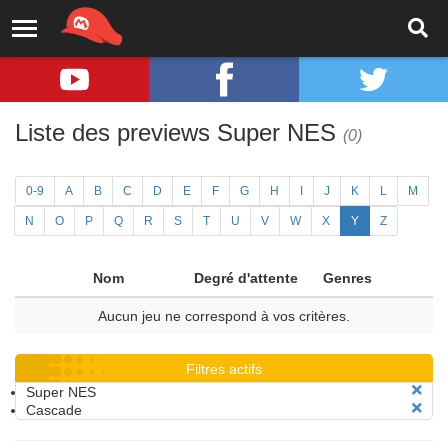
Liste des previews Super NES
(0)
0-9
A
B
C
D
E
F
G
H
I
J
K
L
M
N
O
P
Q
R
S
T
U
V
W
X
Y
Z
Nom
Degré d'attente
Genres
Aucun jeu ne correspond à vos critères.
Filtres actifs
Super NES
Cascade