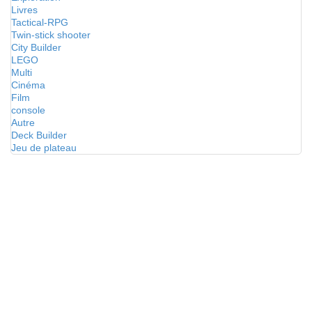
Livres
Tactical-RPG
Twin-stick shooter
City Builder
LEGO
Multi
Cinéma
Film
console
Autre
Deck Builder
Jeu de plateau