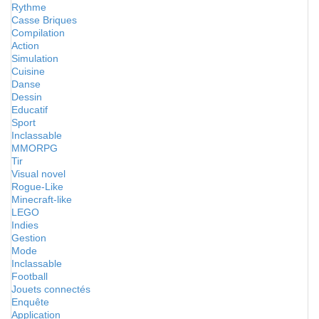
Rythme
Casse Briques
Compilation
Action
Simulation
Cuisine
Danse
Dessin
Educatif
Sport
Inclassable
MMORPG
Tir
Visual novel
Rogue-Like
Minecraft-like
LEGO
Indies
Gestion
Mode
Inclassable
Football
Jouets connectés
Enquête
Application