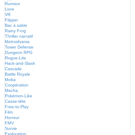
Rumeur
Livre
VR
Flipper
Bac à sable
Rainy Frog
Thriller narratif
Metroidvania
Tower Defense
Dungeon RPG
Rogue-Lite
Hack-and-Slash
Cascade
Battle Royale
Moba
Coopération
Mecha
Pokémon-Like
Casse-tête
Free-to-Play
Film
Horreur
FMV
Survie
Exploration