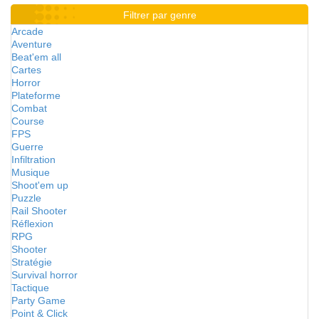
Filtrer par genre
Arcade
Aventure
Beat'em all
Cartes
Horror
Plateforme
Combat
Course
FPS
Guerre
Infiltration
Musique
Shoot'em up
Puzzle
Rail Shooter
Réflexion
RPG
Shooter
Stratégie
Survival horror
Tactique
Party Game
Point & Click